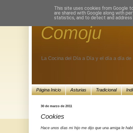
Encuéntranos en Google+.
This site uses cookies from Google to 
are shared with Google along with per
statistics, and to detect and address
Comoju
La Cocina del Día a Día y el día a día d
Página Inicio
Asturias
Tradicional
Ind
30 de marzo de 2011
Cookies
Hace unos días mi hijo me dijo que una amiga le habí