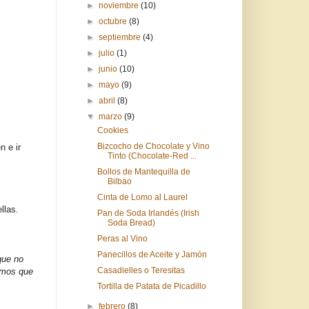
►
noviembre
(10)
►
octubre
(8)
►
septiembre
(4)
►
julio
(1)
►
junio
(10)
►
mayo
(9)
►
abril
(8)
▼
marzo
(9)
Cookies
Bizcocho de Chocolate y Vino
n e ir
Tinto (Chocolate-Red ...
Bollos de Mantequilla de
Bilbao
Cinta de Lomo al Laurel
llas.
Pan de Soda Irlandés (Irish
Soda Bread)
Peras al Vino
Panecillos de Aceite y Jamón
que no
Casadielles o Teresitas
emos que
Tortilla de Patata de Picadillo
►
febrero
(8)