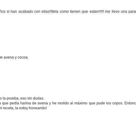
os si han acabado con ellas!!!tela como tienen que estarrr!!!! me llevo una para 
de avena y cocoa.
o la prueba, eso sin dudas.
 que pedía harina de avena y he molido al máximo que pude los copos. Entonc
i receta, la estoy honeando!