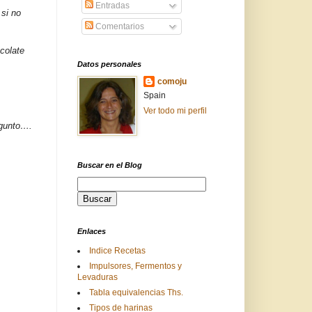
Entradas
si no
Comentarios
colate
Datos personales
comoju
Spain
Ver todo mi perfil
egunto….
Buscar en el Blog
Enlaces
Indice Recetas
Impulsores, Fermentos y
Levaduras
Tabla equivalencias Ths.
Tipos de harinas