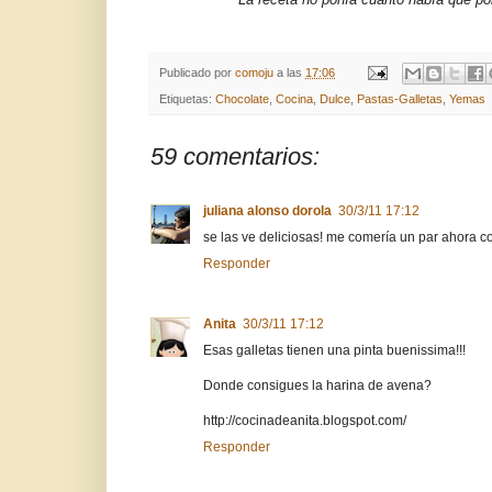
Publicado por
comoju
a las
17:06
Etiquetas:
Chocolate
,
Cocina
,
Dulce
,
Pastas-Galletas
,
Yemas
59 comentarios:
juliana alonso dorola
30/3/11 17:12
se las ve deliciosas! me comería un par ahora c
Responder
Anita
30/3/11 17:12
Esas galletas tienen una pinta buenissima!!!
Donde consigues la harina de avena?
http://cocinadeanita.blogspot.com/
Responder