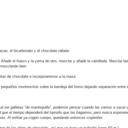
cacao, el bicarbonato y el chocolate rallado.
 Añadir el huevo y la yema de otro, mezclar y añadir la vainillada. Mezclar bie
r mezclando bien
itas de chocolate e incorporaremos a la masa
equeños montoncitos sobre la bandeja del horno dejando separación entre e
al ser galletas “de mantequilla”, podemos pensar cuando las vamos a sacar 
ad que el tiempo dependerá del tamaño que las hagamos, pero nunca esperar
ras. Al enfriar ya cogen cuerpo, quedando entonces crujientes
er de las chips de chocolate, así que yo puse un puñadín (unos 60 gr.).