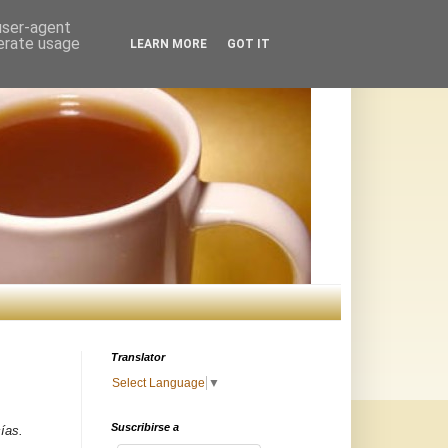
 user-agent
nerate usage
LEARN MORE
GOT IT
Translator
Select Language
▼
Suscribirse a
ías.