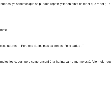
an buenos, ya sabemos que se pueden repetir, y tienen pinta de tener que repetir, u
 mate
s catadores…. Pero eso si.. los mas exigentes (Felicidades ;-))
 moles los copos, pero como encontré la harina ya no me molesté. A lo mejor que