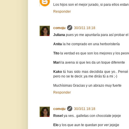
Los hijos son el mejor jurado, si para ellos est
Responder
comoju
30/3/11 18:18
Juliana
pues yo me apuntaría para así probar el
Anita
la he comprado en una herboristería
Tito
la verdad es que son los mejores y los peore
Mari
la avena si que les da un toque diferente
Kako
tú has sido mas decidida que yo.. Pensé
pero no se te decir..ya me dirás tú a mi ;-)
Muchísimas Gracias y un abrazo muy fuerte
Responder
comoju
30/3/11 18:18
Rosel
ya ves.. galletas con chocolate jejeje
Elo
y los que aun te quedan por ver jejejje