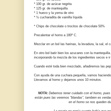
* 100 gr. de azúcar negrita
* 125 gr. de mantequilla
* 1 huevo y la yema de otro
* ½ cucharadita de vainilla líquida
* Chips de chocolate o trocitos de chocolate 50%
Precalentar el horno a 180º C.
Mezclar en un bol las harinas, la levadura, la sal, el 
En otro bol batir bien los azucares con la mantequilla.
incorporando la mezcla de los ingredientes secos e i
Cuando esté toda bien mezclado, añadiremos las pep
Con ayuda de una cuchara pequeña, vamos haciendo p
Llevamos al horno y dejamos unos 10 minutos.
NOTA:
Debemos tener cuidado con el horno, pues 
están pues las veremos “blandas”, tambien es verd
en el horno se nos queden du
La receta no ponía cuanto había que pon