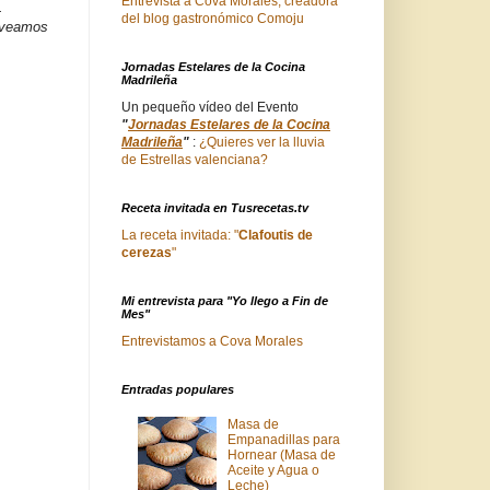
Entrevista a Cova Morales, creadora
.
del blog gastronómico Comoju
e veamos
Jornadas Estelares de la Cocina
Madrileña
Un pequeño vídeo del Evento
"
Jornadas Estelares de la Cocina
Madrileña
"
:
¿Quieres ver la lluvia
de Estrellas valenciana?
Receta invitada en Tusrecetas.tv
La receta invitada: "
Clafoutis de
cerezas
"
Mi entrevista para "Yo llego a Fin de
Mes"
Entrevistamos a Cova Morales
Entradas populares
Masa de
Empanadillas para
Hornear (Masa de
Aceite y Agua o
Leche)