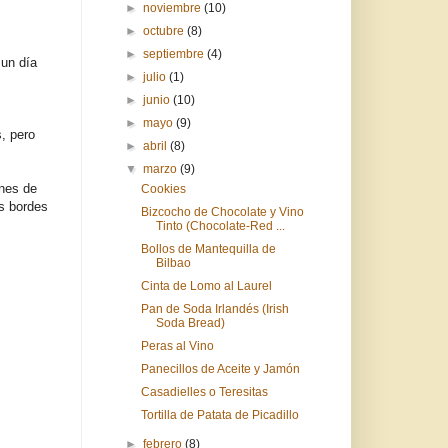
►
noviembre
(10)
►
octubre
(8)
►
septiembre
(4)
 un día
►
julio
(1)
►
junio
(10)
►
mayo
(9)
, pero
►
abril
(8)
▼
marzo
(9)
ones de
Cookies
os bordes
Bizcocho de Chocolate y Vino
Tinto (Chocolate-Red ...
Bollos de Mantequilla de
Bilbao
Cinta de Lomo al Laurel
Pan de Soda Irlandés (Irish
Soda Bread)
Peras al Vino
Panecillos de Aceite y Jamón
Casadielles o Teresitas
Tortilla de Patata de Picadillo
►
febrero
(8)