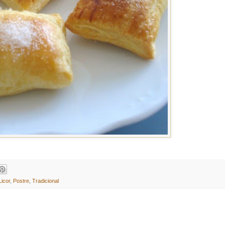
Licor
,
Postre
,
Tradicional