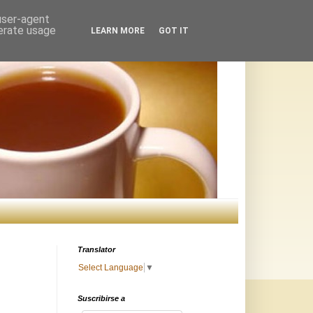
 user-agent
nerate usage
LEARN MORE
GOT IT
Translator
Select Language
▼
Suscribirse a