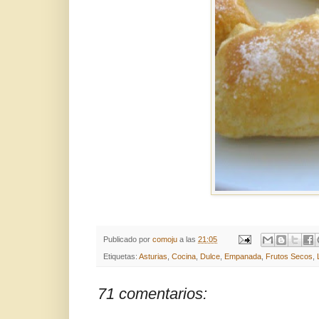
Publicado por
comoju
a las
21:05
Etiquetas:
Asturias
,
Cocina
,
Dulce
,
Empanada
,
Frutos Secos
,
71 comentarios: