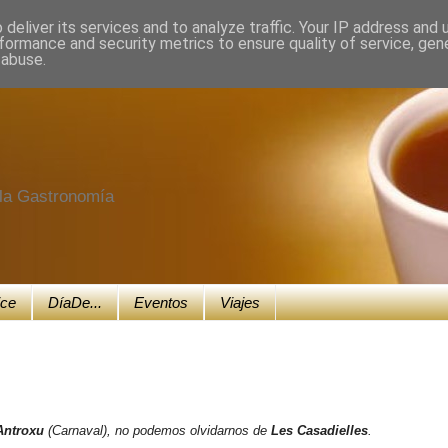
deliver its services and to analyze traffic. Your IP address and
formance and security metrics to ensure quality of service, ge
 abuse.
e la Gastronomía
ice
DíaDe...
Eventos
Viajes
Antroxu
(Carnaval), no podemos olvidarnos de
Les Casadielles
.