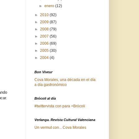
►
enero
(12)
►
2010
(92)
►
2009
(87)
►
2008
(79)
►
2007
(56)
►
2006
(69)
►
2005
(30)
►
2004
(4)
Bon Viveur
Cova Morales, una década en el día
a día gastronómico
ando
car.
Brócoli al día
#twittervista con para +Brócoli
Verlanga. Revista Cultural Valenciana
Un vermut con... Cova Morales