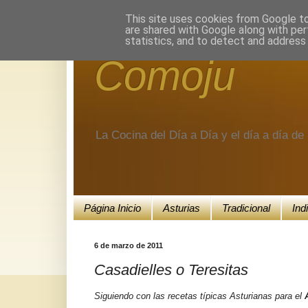
Encuéntranos en Google+.
This site uses cookies from Google to 
are shared with Google along with per
statistics, and to detect and address
Comoju
La Cocina del Día a Día y el día a día d
Página Inicio
Asturias
Tradicional
Ind
6 de marzo de 2011
Casadielles o Teresitas
Siguiendo con las recetas típicas Asturianas para el