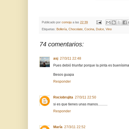
Publicado por
comoju
a las
22:39
Etiquetas:
Bollería
,
Chocolate
,
Cocina
,
Dulce
,
Vino
74 comentarios:
asj
27/3/11 22:48
Pues debió triunfar porque la pinta es buenísim
Besos guapa
Responder
Rociobrujita
27/3/11 22:50
si es que tienes unas manos...........
Responder
María
27/3/11 22:52