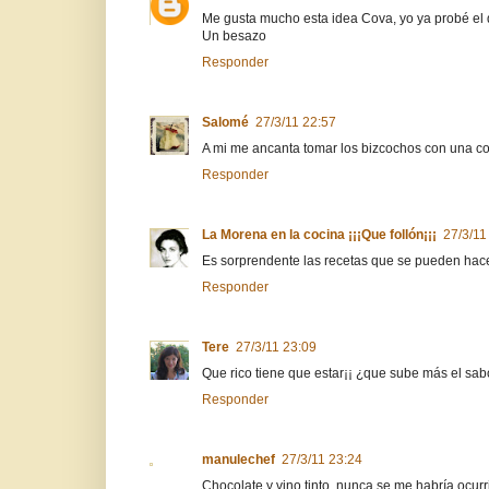
Me gusta mucho esta idea Cova, yo ya probé el de
Un besazo
Responder
Salomé
27/3/11 22:57
A mi me ancanta tomar los bizcochos con una copi
Responder
La Morena en la cocina ¡¡¡Que follón¡¡¡
27/3/11
Es sorprendente las recetas que se pueden hacer
Responder
Tere
27/3/11 23:09
Que rico tiene que estar¡¡ ¿que sube más el sab
Responder
manulechef
27/3/11 23:24
Chocolate y vino tinto, nunca se me habría ocur