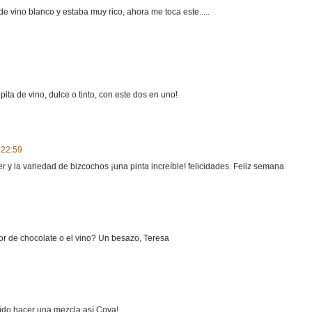
 vino blanco y estaba muy rico, ahora me toca este.....
ta de vino, dulce o tinto, con este dos en uno!
 22:59
 y la variedad de bizcochos ¡una pinta increíble! felicidades. Feliz semana
or de chocolate o el vino? Un besazo, Teresa
rido hacer una mezcla así Cova!