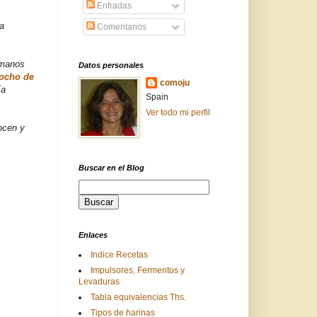
Entradas
la
Comentarios
 manos
Datos personales
ocho de
comoju
ía
Spain
Ver todo mi perfil
ocen y
Buscar en el Blog
Enlaces
Indice Recetas
Impulsores, Fermentos y
Levaduras
Tabla equivalencias Ths.
Tipos de harinas