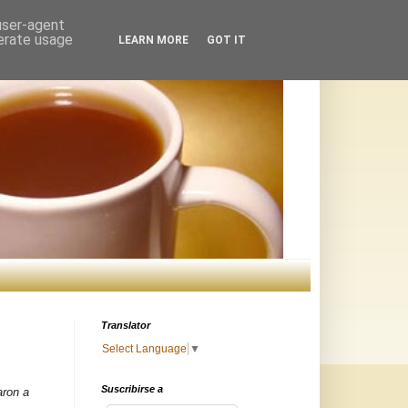
 user-agent
nerate usage
LEARN MORE
GOT IT
Translator
Select Language
▼
Suscribirse a
aron a