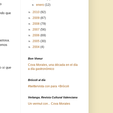
do
►
enero
(12)
►
2010
(92)
ndo que
►
2009
(87)
►
2008
(79)
►
2007
(56)
►
2006
(69)
astosa.
►
2005
(30)
hemos
►
2004
(4)
Bon Viveur
Cova Morales, una década en el día
o si que
a día gastronómico
Brócoli al día
#twittervista con para +Brócoli
Verlanga. Revista Cultural Valenciana
Un vermut con... Cova Morales