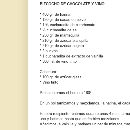
BIZCOCHO DE CHOCOLATE Y VINO
* 480 gr. de harina
* 180 gr. de cacao en polvo
* 1 ¼ cucharadita de bicarbonato
* ½ cucharadita de sal
* 250 gr. de mantequilla
* 210 gr. de azúcar blanquilla
* 210 gr. de azúcar negrita
* 2 huevos
* 1 cucharadita de extracto de vainilla
* 300 ml. de vino tinto
Cobertura:
* 100 gr. de azúcar glass
* Vino tinto
Precalentamos el horno a 180º
En un bol tamizamos y mezclamos, la harina, el cacao
En otro recipiente, batimos durante unos 4 min. la 
uno y batimos hasta que estén bien mezclados
Añadimos la vainilla y batimos un par de minutos má