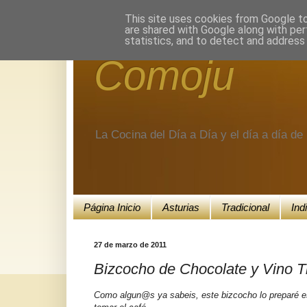
Encuéntranos en Google+.
This site uses cookies from Google to 
are shared with Google along with per
statistics, and to detect and address
Comoju
La Cocina del Día a Día y el día a día d
Página Inicio
Asturias
Tradicional
Ind
27 de marzo de 2011
Bizcocho de Chocolate y Vino T
Como algun@s ya sabeis, este bizcocho lo preparé es