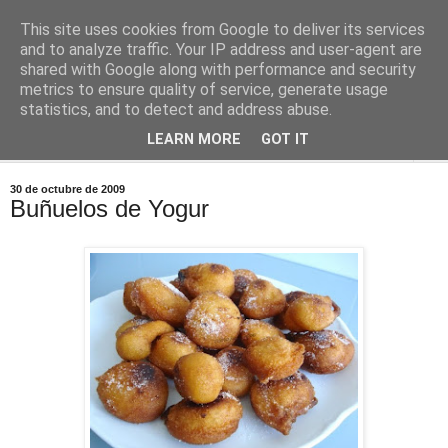
This site uses cookies from Google to deliver its services
Comoju
and to analyze traffic. Your IP address and user-agent are
shared with Google along with performance and security
metrics to ensure quality of service, generate usage
La Cocina del Día a Día y el día a día de la Gastronomía
statistics, and to detect and address abuse.
LEARN MORE
GOT IT
▼
30 de octubre de 2009
Buñuelos de Yogur