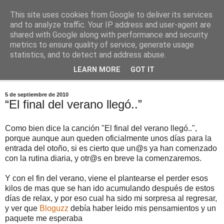
This site uses cookies from Google to deliver its services
Comoju
and to analyze traffic. Your IP address and user-agent are
shared with Google along with performance and security
metrics to ensure quality of service, generate usage
La Cocina del Día a Día y el día a día de la Gastronomía
statistics, and to detect and address abuse.
LEARN MORE
GOT IT
▼
5 de septiembre de 2010
“El final del verano llegó..”
Como bien dice la canción "El final del verano llegó..",
porque aunque aun queden oficialmente unos días para la
entrada del otoño, si es cierto que un@s ya han comenzado
con la rutina diaria, y otr@s en breve la comenzaremos.
Y con el fin del verano, viene el plantearse el perder esos
kilos de mas que se han ido acumulando después de estos
días de relax, y por eso cual ha sido mi sorpresa al regresar,
y ver que
Bloguzz
debía haber leido mis pensamientos y un
paquete me esperaba