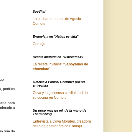
SoyVital
La cuchara del mes de Agosto:
Comoju
Entrevista en "Helios es vida"
Comoju
Receta invitada en Tusrecetas.tv
La receta invitada: "
Saboyanas de
chocolate
"
ego
Gracias a PabloD Gourmet por su
entrevista
a, podrías
Cova y la generosa cordialidad de
su cocina en Comoju
rarla para
 animado a
Un poco mas de mi, de la mano de
Thermoblog
Entrevista a Cova Morales, creadora
del blog gastronómico Comoju
ego que da