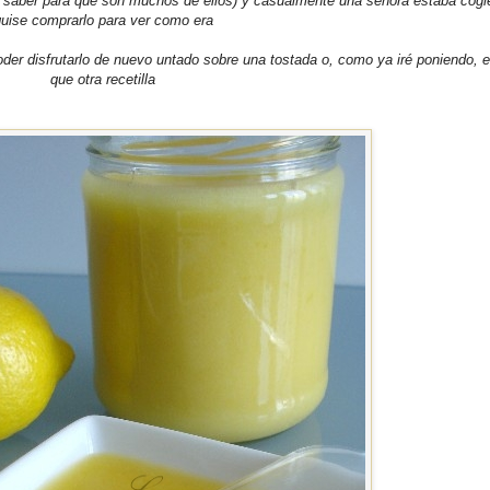
 saber para que son muchos de ellos) y casualmente una señora estaba cogi
uise comprarlo para ver como era
oder disfrutarlo de nuevo untado sobre una tostada o, como ya iré poniendo, 
que otra recetilla