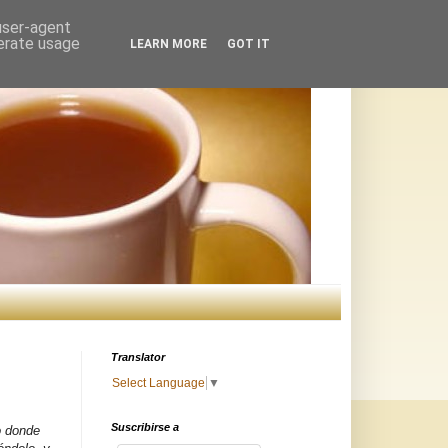
 user-agent
nerate usage
LEARN MORE
GOT IT
Translator
Select Language
▼
Suscribirse a
o donde