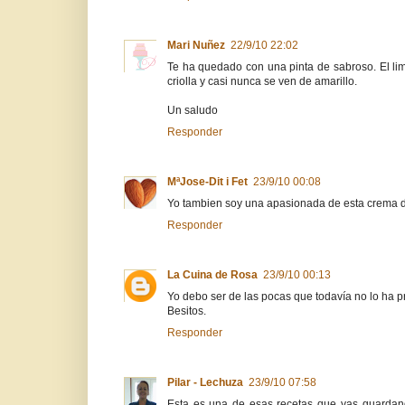
Mari Nuñez
22/9/10 22:02
Te ha quedado con una pinta de sabroso. El limó
criolla y casi nunca se ven de amarillo.
Un saludo
Responder
MªJose-Dit i Fet
23/9/10 00:08
Yo tambien soy una apasionada de esta crema 
Responder
La Cuina de Rosa
23/9/10 00:13
Yo debo ser de las pocas que todavía no lo ha p
Besitos.
Responder
Pilar - Lechuza
23/9/10 07:58
Esta es una de esas recetas que vas guardan