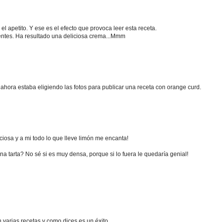
l apetito. Y ese es el efecto que provoca leer esta receta.
entes. Ha resultado una deliciosa crema...Mmm
 ahora estaba eligiendo las fotos para publicar una receta con orange curd.
ciosa y a mi todo lo que lleve limón me encanta!
a tarta? No sé si es muy densa, porque si lo fuera le quedaría genial!
varias recetas y como dices es un éxito.