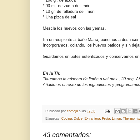
* 200 gr. de azúcar
* 90 ml. de zumo de limón
* 10 gr. de ralladura de limón
* Una pizca de sal
Mezcla los huevos con las yemas.
En un recipiente al baño María, ponemos a deshacer la
Incorporamos, colando, los huevos batidos y sin dej
Guardamos en botes esterilizados y conservamos en 
En la Th
:
Trituramos la cáscara de limón a vel max., 20 seg. 
Añadimos el resto de los ingredientes y programamos 
Publicado por
comoju
a las
17:35
Etiquetas:
Cocina
,
Dulce
,
Extranjera
,
Fruta
,
Limón
,
Thermomix
43 comentarios: