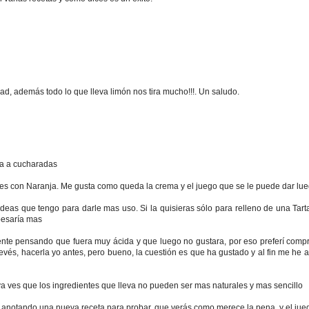
d, además todo lo que lleva limón nos tira mucho!!!. Un saludo.
la a cucharadas
ces con Naranja. Me gusta como queda la crema y el juego que se le puede dar lu
deas que tengo para darle mas uso. Si la quisieras sólo para relleno de una Tart
pesaría mas
mente pensando que fuera muy ácida y que luego no gustara, por eso preferí comp
evés, hacerla yo antes, pero bueno, la cuestión es que ha gustado y al fin me he
 ya ves que los ingredientes que lleva no pueden ser mas naturales y mas sencillo
y anotando una nueva receta para probar, que verás como merece la pena, y el ju