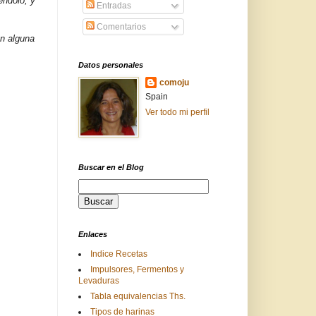
éndolo, y
Entradas
Comentarios
en alguna
Datos personales
comoju
Spain
Ver todo mi perfil
Buscar en el Blog
Enlaces
Indice Recetas
Impulsores, Fermentos y
Levaduras
Tabla equivalencias Ths.
Tipos de harinas