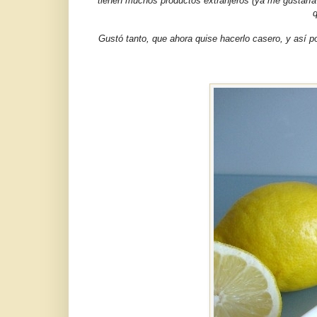
tienen muchos productos extranjeros (ya me gustaría
q
Gustó tanto, que ahora quise hacerlo casero, y así p