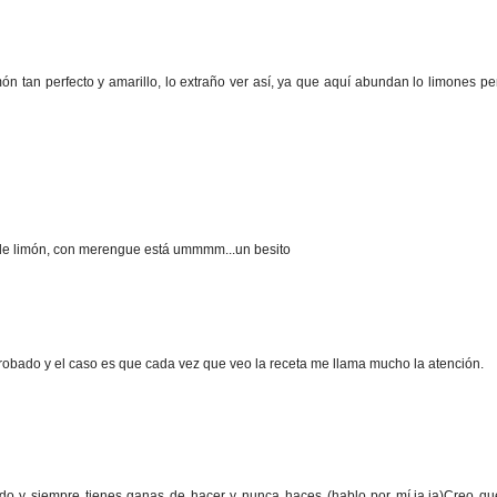
n tan perfecto y amarillo, lo extraño ver así, ya que aquí abundan lo limones pe
de limón, con merengue está ummmm...un besito
robado y el caso es que cada vez que veo la receta me llama mucho la atención.
do y siempre tienes ganas de hacer y nunca haces (hablo por mí,ja,ja)Creo q