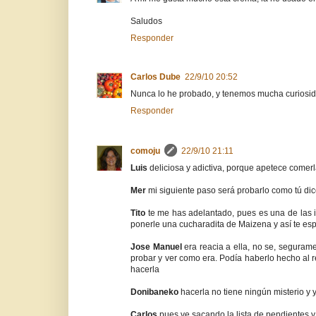
Saludos
Responder
Carlos Dube
22/9/10 20:52
Nunca lo he probado, y tenemos mucha curiosida
Responder
comoju
22/9/10 21:11
Luis
deliciosa y adictiva, porque apetece comer
Mer
mi siguiente paso será probarlo como tú di
Tito
te me has adelantado, pues es una de las i
ponerle una cucharadita de Maizena y así te es
Jose Manuel
era reacia a ella, no se, segura
probar y ver como era. Podía haberlo hecho al r
hacerla
Donibaneko
hacerla no tiene ningún misterio y
Carlos
pues ve sacando la lista de pendientes 