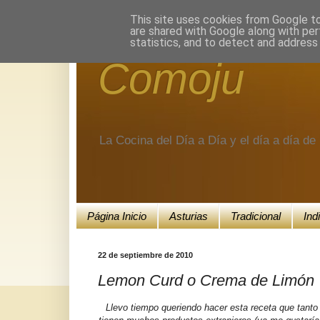
Encuéntranos en Google+.
This site uses cookies from Google to 
are shared with Google along with per
statistics, and to detect and address
Comoju
La Cocina del Día a Día y el día a día d
Página Inicio
Asturias
Tradicional
Ind
22 de septiembre de 2010
Lemon Curd o Crema de Limón
Llevo tiempo queriendo hacer esta receta que tanto