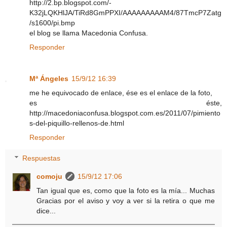
http://2.bp.blogspot.com/-
K32jLQKHlJA/TiRd8GmPPXI/AAAAAAAAAM4/87TmcP7Zatg
/s1600/pi.bmp
el blog se llama Macedonia Confusa.
Responder
Mª Ángeles
15/9/12 16:39
me he equivocado de enlace, ése es el enlace de la foto,
es éste,
http://macedoniaconfusa.blogspot.com.es/2011/07/pimiento
s-del-piquillo-rellenos-de.html
Responder
Respuestas
comoju
15/9/12 17:06
Tan igual que es, como que la foto es la mía... Muchas
Gracias por el aviso y voy a ver si la retira o que me
dice...