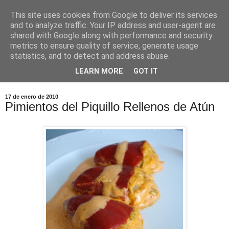
This site uses cookies from Google to deliver its services
Comoju
and to analyze traffic. Your IP address and user-agent are
shared with Google along with performance and security
metrics to ensure quality of service, generate usage
La Cocina del Día a Día y el día a día de la Gastronomía
statistics, and to detect and address abuse.
LEARN MORE
GOT IT
▼
17 de enero de 2010
Pimientos del Piquillo Rellenos de Atún