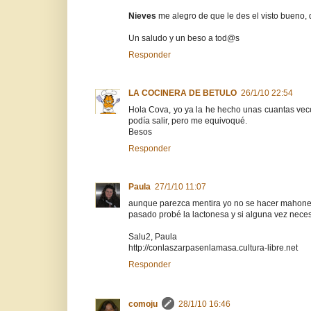
Nieves
me alegro de que le des el visto bueno,
Un saludo y un beso a tod@s
Responder
LA COCINERA DE BETULO
26/1/10 22:54
Hola Cova, yo ya la he hecho unas cuantas vece
podía salir, pero me equivoqué.
Besos
Responder
Paula
27/1/10 11:07
aunque parezca mentira yo no se hacer mahone
pasado probé la lactonesa y si alguna vez neces
Salu2, Paula
http://conlaszarpasenlamasa.cultura-libre.net
Responder
comoju
28/1/10 16:46