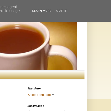
 user-agent
nerate usage
LEARN MORE
GOT IT
Translator
Select Language
▼
Suscribirse a