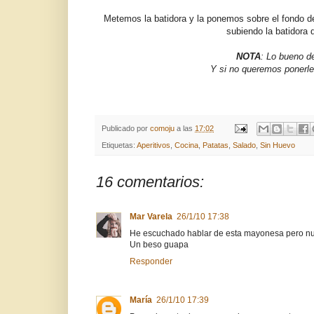
Metemos la batidora y la ponemos sobre el fondo 
subiendo la batidora
NOTA
: Lo bueno d
Y si no queremos ponerle 
Publicado por
comoju
a las
17:02
Etiquetas:
Aperitivos
,
Cocina
,
Patatas
,
Salado
,
Sin Huevo
16 comentarios:
Mar Varela
26/1/10 17:38
He escuchado hablar de esta mayonesa pero nunc
Un beso guapa
Responder
María
26/1/10 17:39