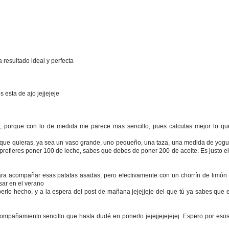
resultado ideal y perfecta
 esta de ajo jejjejeje
, porque con lo de medida me parece mas sencillo, pues calculas mejor lo qu
 que quieras, ya sea un vaso grande, uno pequeño, una taza, una medida de yogu
refieres poner 100 de leche, sabes que debes de poner 200 de aceite. Es justo e
para acompañar esas patatas asadas, pero efectivamente con un chorrín de limó
sar en el verano
erlo hecho, y a la espera del post de mañana jejejjeje del que tú ya sabes que 
mpañamiento sencillo que hasta dudé en ponerlo jejejjejejejej. Espero por esos