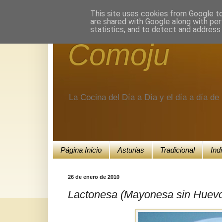
Encuéntranos en Google+.
This site uses cookies from Google to 
are shared with Google along with per
statistics, and to detect and address
Comoju
La Cocina del Día a Día y el día a día d
Página Inicio
Asturias
Tradicional
Ind
26 de enero de 2010
Lactonesa (Mayonesa sin Huevo