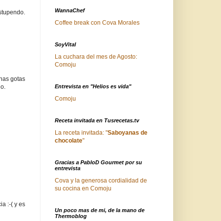
WannaChef
stupendo.
Coffee break con Cova Morales
SoyVital
La cuchara del mes de Agosto:
Comoju
unas gotas
Entrevista en "Helios es vida"
o.
Comoju
Receta invitada en Tusrecetas.tv
La receta invitada: "
Saboyanas de
chocolate
"
Gracias a PabloD Gourmet por su
entrevista
Cova y la generosa cordialidad de
su cocina en Comoju
a :-( y es
Un poco mas de mi, de la mano de
Thermoblog