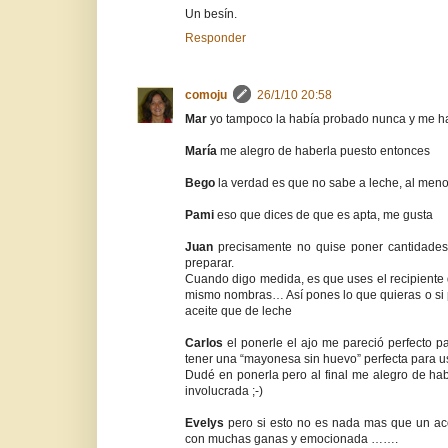
Un besín.
Responder
comoju
26/1/10 20:58
Mar
yo tampoco la había probado nunca y me ha 
María
me alegro de haberla puesto entonces
Bego
la verdad es que no sabe a leche, al menos
Pami
eso que dices de que es apta, me gusta
Juan
precisamente no quise poner cantidades
preparar.
Cuando digo medida, es que uses el recipiente
mismo nombras… Así pones lo que quieras o si p
aceite que de leche
Carlos
el ponerle el ajo me pareció perfecto 
tener una “mayonesa sin huevo” perfecta para u
Dudé en ponerla pero al final me alegro de hab
involucrada ;-)
Evelys
pero si esto no es nada mas que un aco
con muchas ganas y emocionada …….