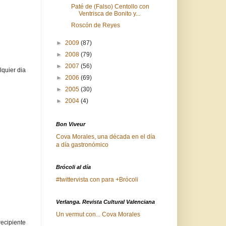
Paté de (Falso) Centollo con
Ventrisca de Bonito y...
Roscón de Reyes
►
2009
(87)
►
2008
(79)
►
2007
(56)
quier dia
►
2006
(69)
►
2005
(30)
►
2004
(4)
Bon Viveur
Cova Morales, una década en el día
a día gastronómico
Brócoli al día
#twittervista con para +Brócoli
Verlanga. Revista Cultural Valenciana
Un vermut con... Cova Morales
ecipiente