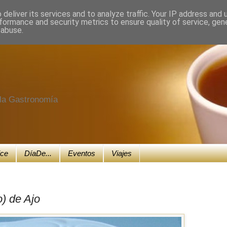
deliver its services and to analyze traffic. Your IP address and
formance and security metrics to ensure quality of service, ge
 abuse.
e la Gastronomía
ice
DíaDe...
Eventos
Viajes
) de Ajo