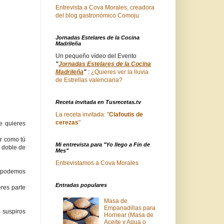
Entrevista a Cova Morales, creadora
del blog gastronómico Comoju
Jornadas Estelares de la Cocina
Madrileña
Un pequeño vídeo del Evento
"
Jornadas Estelares de la Cocina
Madrileña
"
:
¿Quieres ver la lluvia
de Estrellas valenciana?
Receta invitada en Tusrecetas.tv
La receta invitada: "
Clafoutis de
cerezas
"
e quieres
r como tú
Mi entrevista para "Yo llego a Fin de
l doble de
Mes"
Entrevistamos a Cova Morales
n podemos
Entradas populares
eres parte
Masa de
Empanadillas para
 suspiros
Hornear (Masa de
Aceite y Agua o