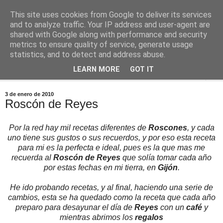
This site uses cookies from Google to deliver its services
Comoju
and to analyze traffic. Your IP address and user-agent are
shared with Google along with performance and security
metrics to ensure quality of service, generate usage
La Cocina del Día a Día y el día a día de la Gastronomía
statistics, and to detect and address abuse.
LEARN MORE
GOT IT
▼
3 de enero de 2010
Roscón de Reyes
Por la red hay mil recetas diferentes de
Roscones
, y cada
uno tiene sus gustos o sus recuerdos, y por eso esta receta
para mi es la perfecta e ideal, pues es la que mas me
recuerda al
Roscón de Reyes
que solía tomar cada año
por estas fechas en mi tierra, en
Gijón
.
He ido probando recetas, y al final, haciendo una serie de
cambios, esta se ha quedado como la receta que cada año
preparo para desayunar el día de
Reyes
con un
café
y
mientras abrimos los
regalos