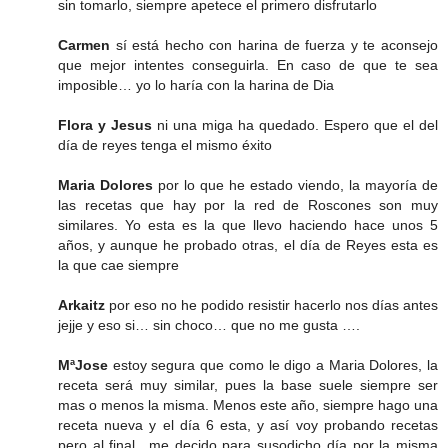
sin tomarlo, siempre apetece el primero disfrutarlo
Carmen
sí está hecho con harina de fuerza y te aconsejo
que mejor intentes conseguirla. En caso de que te sea
imposible… yo lo haría con la harina de Dia
Flora y Jesus
ni una miga ha quedado. Espero que el del
día de reyes tenga el mismo éxito
Maria Dolores
por lo que he estado viendo, la mayoría de
las recetas que hay por la red de Roscones son muy
similares. Yo esta es la que llevo haciendo hace unos 5
años, y aunque he probado otras, el día de Reyes esta es
la que cae siempre
Arkaitz
por eso no he podido resistir hacerlo nos días antes
jejje y eso si… sin choco… que no me gusta ….
MªJose
estoy segura que como le digo a Maria Dolores, la
receta será muy similar, pues la base suele siempre ser
mas o menos la misma. Menos este año, siempre hago una
receta nueva y el día 6 esta, y así voy probando recetas
pero al final.. me decido para susodicho día por la misma