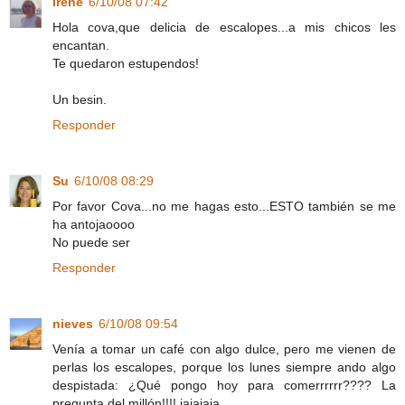
Irene
6/10/08 07:42
Hola cova,que delicia de escalopes...a mis chicos les
encantan.
Te quedaron estupendos!
Un besin.
Responder
Su
6/10/08 08:29
Por favor Cova...no me hagas esto...ESTO también se me
ha antojaoooo
No puede ser
Responder
nieves
6/10/08 09:54
Venía a tomar un café con algo dulce, pero me vienen de
perlas los escalopes, porque los lunes siempre ando algo
despistada: ¿Qué pongo hoy para comerrrrrr???? La
pregunta del millón!!!! jajajaja.