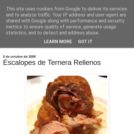
This site uses cookies from Google to deliver its services
Comoju
and to analyze traffic. Your IP address and user-agent are
shared with Google along with performance and security
metrics to ensure quality of service, generate usage
La Cocina del Día a Día y el día a día de la Gastronomía
statistics, and to detect and address abuse.
LEARN MORE
GOT IT
▼
5 de octubre de 2008
Escalopes de Ternera Rellenos