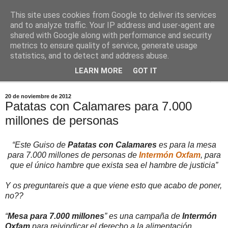
This site uses cookies from Google to deliver its services
Comoju
and to analyze traffic. Your IP address and user-agent are
shared with Google along with performance and security
metrics to ensure quality of service, generate usage
La Cocina del Día a Día y el día a día de la Gastronomía
statistics, and to detect and address abuse.
LEARN MORE
GOT IT
▼
20 de noviembre de 2012
Patatas con Calamares para 7.000
millones de personas
“Este Guiso de
Patatas con Calamares
es para la mesa
para 7.000 millones de personas de
Intermón Oxfam
, para
que el único hambre que exista sea el hambre de justicia”
Y os preguntareis que a que viene esto que acabo de poner,
no??
“
Mesa para 7.000 millones
” es una campaña de
Intermón
Oxfam
para reivindicar el derecho a la alimentación.