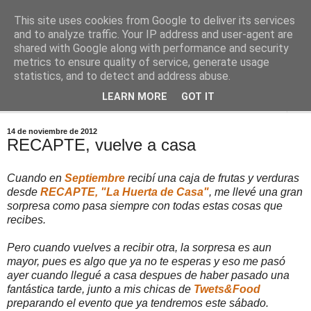
This site uses cookies from Google to deliver its services
Comoju
and to analyze traffic. Your IP address and user-agent are
shared with Google along with performance and security
metrics to ensure quality of service, generate usage
La Cocina del Día a Día y el día a día de la Gastronomía
statistics, and to detect and address abuse.
LEARN MORE
GOT IT
▼
14 de noviembre de 2012
RECAPTE, vuelve a casa
Cuando en
Septiembre
recibí una caja de frutas y verduras
desde
RECAPTE, "La Huerta de Casa"
, me llevé una gran
sorpresa como pasa siempre con todas estas cosas que
recibes.
Pero cuando vuelves a recibir otra, la sorpresa es aun
mayor, pues es algo que ya no te esperas y eso me pasó
ayer cuando llegué a casa despues de haber pasado una
fantástica tarde, junto a mis chicas de
Twets&Food
preparando el evento que ya tendremos este sábado.