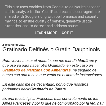
This site uses cookies from Google to deliver its services
Comoju
and to analyze traffic. Your IP address and user-agent are
shared with Google along with performance and security
metrics to ensure quality of service, generate usage
La Cocina del Día a Día y el día a día de la Gastronomía
statistics, and to detect and address abuse.
LEARN MORE
GOT IT
▼
2 de junio de 2011
Gratinado Delfinés o Gratin Dauphinois
Para volver a usar el aparato que me mandó
Moulinex
y
que usé ya para hacer otro Gratinado, en este caso un
Gratinado de Manzana con Almendras
, he seguido de
nuevo con una receta que venía en el libro de instrucciones
En este caso me he decantado, por lo que nosotros
podríamos decir
Gratinado de Patata
.
Es una receta típica Francesa, mas concretamente de los
Alpes Franceses y por lo que he comprobado por la red, hay