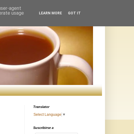
 user-agent
nerate usage
LEARN MORE
GOT IT
Translator
Select Language
▼
Suscribirse a