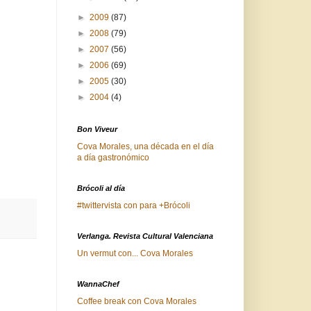
►
2009
(87)
►
2008
(79)
►
2007
(56)
►
2006
(69)
►
2005
(30)
►
2004
(4)
Bon Viveur
Cova Morales, una década en el día
a día gastronómico
Brócoli al día
#twittervista con para +Brócoli
Verlanga. Revista Cultural Valenciana
Un vermut con... Cova Morales
WannaChef
Coffee break con Cova Morales