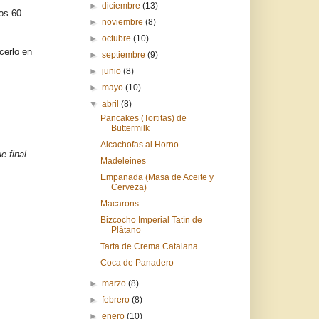
►
diciembre
(13)
os 60
►
noviembre
(8)
►
octubre
(10)
cerlo en
►
septiembre
(9)
►
junio
(8)
►
mayo
(10)
▼
abril
(8)
Pancakes (Tortitas) de
Buttermilk
Alcachofas al Horno
e final
Madeleines
Empanada (Masa de Aceite y
Cerveza)
Macarons
Bizcocho Imperial Tatín de
Plátano
Tarta de Crema Catalana
Coca de Panadero
►
marzo
(8)
►
febrero
(8)
►
enero
(10)