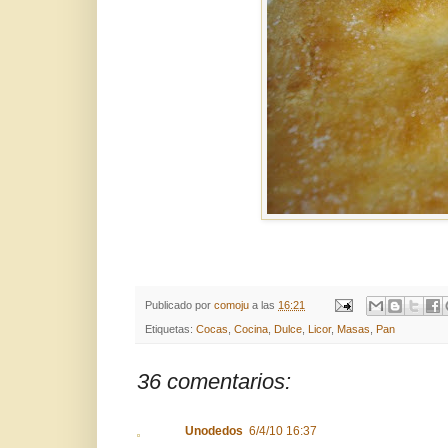
Publicado por
comoju
a las
16:21
Etiquetas:
Cocas
,
Cocina
,
Dulce
,
Licor
,
Masas
,
Pan
36 comentarios:
Unodedos
6/4/10 16:37