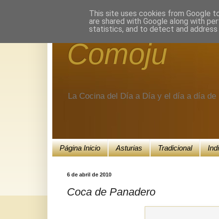
Encuéntranos en Google+.
This site uses cookies from Google to 
are shared with Google along with per
statistics, and to detect and address
Comoju
La Cocina del Día a Día y el día a día d
Página Inicio
Asturias
Tradicional
Ind
6 de abril de 2010
Coca de Panadero