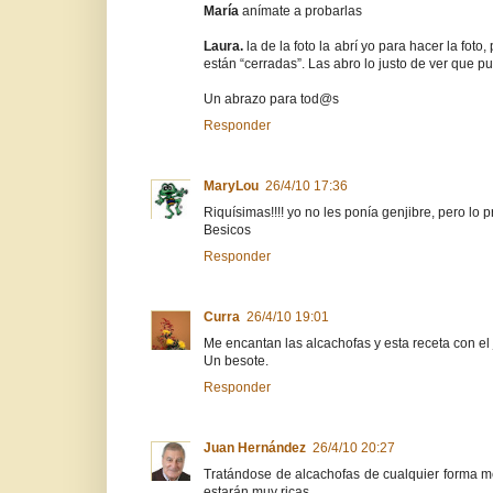
María
anímate a probarlas
Laura.
la de la foto la abrí yo para hacer la fot
están “cerradas”. Las abro lo justo de ver que pu
Un abrazo para tod@s
Responder
MaryLou
26/4/10 17:36
Riquísimas!!!! yo no les ponía genjibre, pero lo 
Besicos
Responder
Curra
26/4/10 19:01
Me encantan las alcachofas y esta receta con el 
Un besote.
Responder
Juan Hernández
26/4/10 20:27
Tratándose de alcachofas de cualquier forma m
estarán muy ricas.