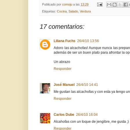
Publicado por
comoju
a las
13:29
Etiquetas:
Cocina
,
Salado
,
Verdura
17 comentarios:
Liliana Fuchs
26/4/10 13:56
Adoro las alcachofas! Aunque nunca las preparo
además de ser un buen plato para afrontar la ope
Un abrazo
Responder
José Manuel
26/4/10 14:41
Me gustan las alcachofas y con esta ya tengo un
Responder
Carlos Dube
26/4/10 16:04
Alcahofas con un toque de jengibre, me gusta ;)
Responder