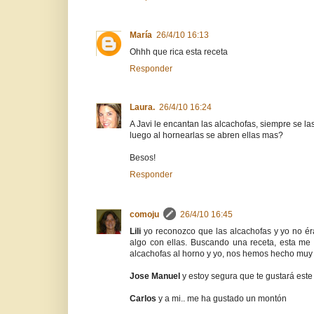
María
26/4/10 16:13
Ohhh que rica esta receta
Responder
Laura.
26/4/10 16:24
A Javi le encantan las alcachofas, siempre se las
luego al hornearlas se abren ellas mas?
Besos!
Responder
comoju
26/4/10 16:45
Lili
yo reconozco que las alcachofas y yo no é
algo con ellas. Buscando una receta, esta me 
alcachofas al horno y yo, nos hemos hecho muy am
Jose Manuel
y estoy segura que te gustará est
Carlos
y a mi.. me ha gustado un montón