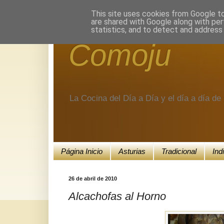
Encuéntranos en Google+.
This site uses cookies from Google to 
are shared with Google along with per
statistics, and to detect and address
Comoju
La Cocina del Día a Día y el día a día d
Página Inicio
Asturias
Tradicional
Ind
26 de abril de 2010
Alcachofas al Horno