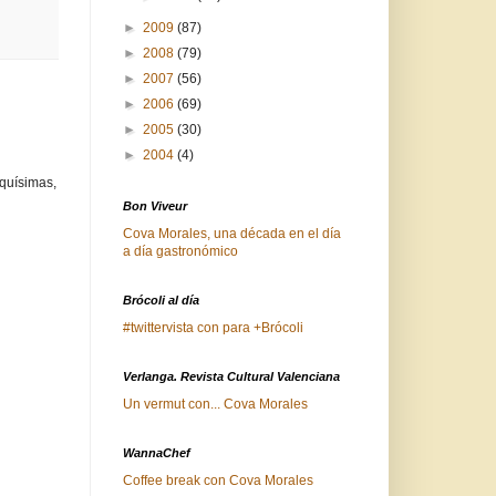
►
2009
(87)
►
2008
(79)
►
2007
(56)
►
2006
(69)
►
2005
(30)
►
2004
(4)
quísimas,
Bon Viveur
Cova Morales, una década en el día
a día gastronómico
Brócoli al día
#twittervista con para +Brócoli
Verlanga. Revista Cultural Valenciana
Un vermut con... Cova Morales
WannaChef
Coffee break con Cova Morales