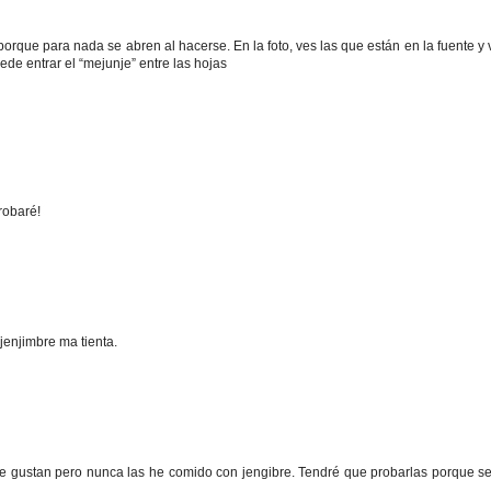
o, porque para nada se abren al hacerse. En la foto, ves las que están en la fuente y
ede entrar el “mejunje” entre las hojas
probaré!
jenjimbre ma tienta.
e gustan pero nunca las he comido con jengibre. Tendré que probarlas porque s