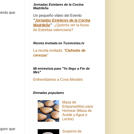
Jornadas Estelares de la Cocina
Madrileña
 verás que
Un pequeño vídeo del Evento
"
Jornadas Estelares de la Cocina
Madrileña
"
:
¿Quieres ver la lluvia
de Estrellas valenciana?
Receta invitada en Tusrecetas.tv
La receta invitada: "
Clafoutis de
cerezas
"
Mi entrevista para "Yo llego a Fin de
Mes"
Entrevistamos a Cova Morales
Entradas populares
Masa de
Empanadillas para
Hornear (Masa de
Aceite y Agua o
Leche)
eguro que
Suspiros de