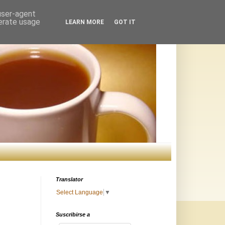
 user-agent
nerate usage
LEARN MORE
GOT IT
Translator
Select Language
▼
Suscribirse a