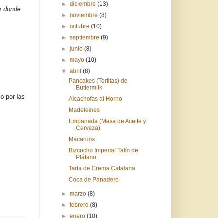
►
diciembre
(13)
or donde
►
noviembre
(8)
►
octubre
(10)
►
septiembre
(9)
►
junio
(8)
►
mayo
(10)
▼
abril
(8)
Pancakes (Tortitas) de
Buttermilk
o por las
Alcachofas al Horno
Madeleines
Empanada (Masa de Aceite y
Cerveza)
Macarons
Bizcocho Imperial Tatín de
Plátano
Tarta de Crema Catalana
Coca de Panadero
►
marzo
(8)
►
febrero
(8)
►
enero
(10)