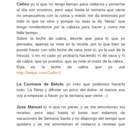
Carlos
yo si que no tengo tiempo para visitaros y ponerme
al día con vosotros, pero aquí hasta la semana que viene
no empezamos con la rutina y miedo me da entonces por
todo lo que os veré y porque no veas la de “ideas” que
tengo rondándome por la cabeza para hacer y como me
falta tiempo…
Sobre la leche de cabra, decirte que para lo que yo
pensaba, apenas se nota en la receta, por lo que bien se
puede hacer con sólo leche de vaca (eso sí, yo la usé de la
fresca), o en mi caso yo probaría haciendo ½ de vaca y ½
de cabra, que ya puestos, que se note el matiz de la cabra.
Esta es la leche de cabra que yo usé
http://twitpic.com/1e8sc1
La Cocinera de Betulo
yo creo que podemos hacerlo
todo. La Dieta y difrutar un poco del dulce, al menos eso
voy a empezar a hacer yo la semana que viene ;-)
Jose Manuel
tú si que no paras, y se me amontonan tus
recetas, pero aquí hasta el lunes aun estamos de
vacaciones de Semana Santa y no dispongo del tiempo que
quisiera y se me amontonan el visitaros y recetas que