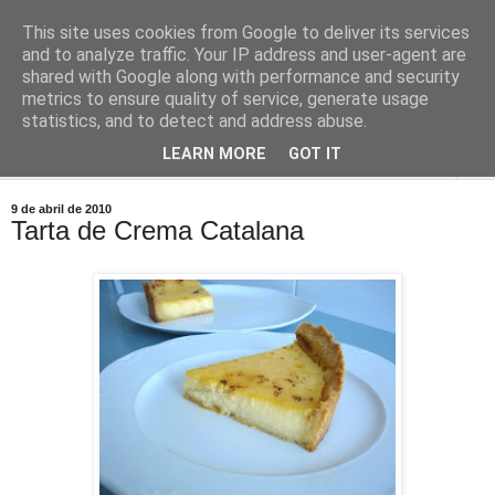
This site uses cookies from Google to deliver its services
Comoju
and to analyze traffic. Your IP address and user-agent are
shared with Google along with performance and security
metrics to ensure quality of service, generate usage
La Cocina del Día a Día y el día a día de la Gastronomía
statistics, and to detect and address abuse.
LEARN MORE
GOT IT
▼
9 de abril de 2010
Tarta de Crema Catalana