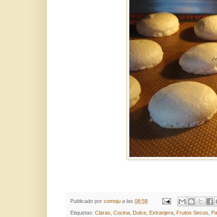
Publicado por
comoju
a las
08:58
Etiquetas:
Claras
,
Cocina
,
Dulce
,
Extranjera
,
Frutos Secos
,
Pa