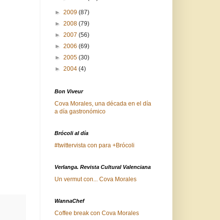
►
2009
(87)
►
2008
(79)
►
2007
(56)
►
2006
(69)
►
2005
(30)
►
2004
(4)
Bon Viveur
Cova Morales, una década en el día
a día gastronómico
Brócoli al día
#twittervista con para +Brócoli
Verlanga. Revista Cultural Valenciana
Un vermut con... Cova Morales
WannaChef
Coffee break con Cova Morales