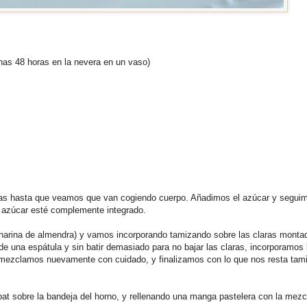
nas 48 horas en la nevera en un vaso)
las hasta que veamos que van cogiendo cuerpo. Añadimos el azúcar y segui
l azúcar esté complemente integrado.
harina de almendra) y vamos incorporando tamizando sobre las claras monta
 una espátula y sin batir demasiado para no bajar las claras, incorporamos 
mezclamos nuevamente con cuidado, y finalizamos con lo que nos resta tam
pat sobre la bandeja del horno, y rellenando una manga pastelera con la mezc