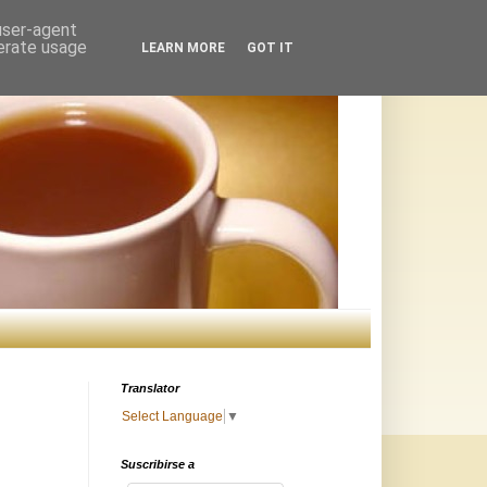
 user-agent
nerate usage
LEARN MORE
GOT IT
Translator
Select Language
▼
Suscribirse a