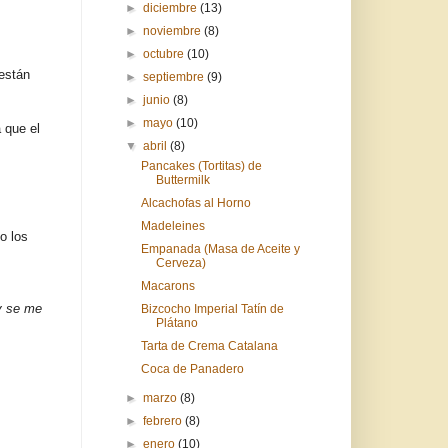
►
diciembre
(13)
►
noviembre
(8)
►
octubre
(10)
están
►
septiembre
(9)
►
junio
(8)
►
mayo
(10)
 que el
▼
abril
(8)
Pancakes (Tortitas) de
Buttermilk
Alcachofas al Horno
Madeleines
o los
Empanada (Masa de Aceite y
Cerveza)
Macarons
 y se me
Bizcocho Imperial Tatín de
Plátano
Tarta de Crema Catalana
Coca de Panadero
►
marzo
(8)
►
febrero
(8)
►
enero
(10)