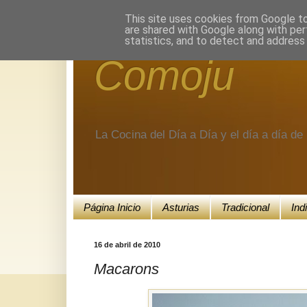
Encuéntranos en Google+.
This site uses cookies from Google to 
are shared with Google along with per
statistics, and to detect and address
Comoju
La Cocina del Día a Día y el día a día d
Página Inicio
Asturias
Tradicional
Ind
16 de abril de 2010
Macarons