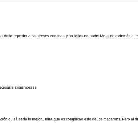
a de la repostería, te atreves con todo y no fallas en nada! Me gusta además el r
eciosisisisiisiismossss
ción quizá sería lo mejor... mira que es complicao esto de los macarons. Pero al fi