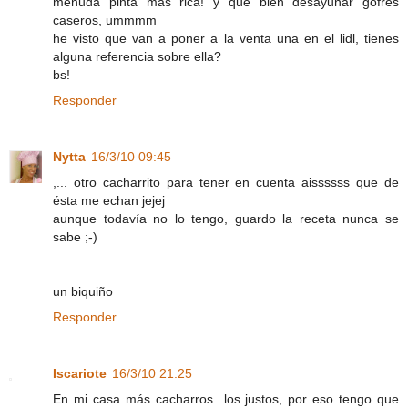
menuda pinta más rica! y qué bien desayunar gofres
caseros, ummmm
he visto que van a poner a la venta una en el lidl, tienes
alguna referencia sobre ella?
bs!
Responder
Nytta
16/3/10 09:45
,... otro cacharrito para tener en cuenta aissssss que de
ésta me echan jejej
aunque todavía no lo tengo, guardo la receta nunca se
sabe ;-)
un biquiño
Responder
Iscariote
16/3/10 21:25
En mi casa más cacharros...los justos, por eso tengo que