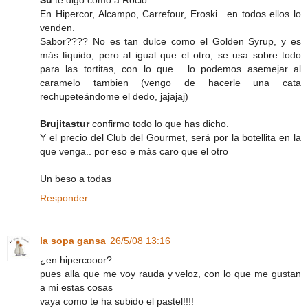
Su
te digo como a Rocio.
En Hipercor, Alcampo, Carrefour, Eroski.. en todos ellos lo
venden.
Sabor???? No es tan dulce como el Golden Syrup, y es
más líquido, pero al igual que el otro, se usa sobre todo
para las tortitas, con lo que... lo podemos asemejar al
caramelo tambien (vengo de hacerle una cata
rechupeteándome el dedo, jajajaj)
Brujitastur
confirmo todo lo que has dicho.
Y el precio del Club del Gourmet, será por la botellita en la
que venga.. por eso e más caro que el otro
Un beso a todas
Responder
la sopa gansa
26/5/08 13:16
¿en hipercooor?
pues alla que me voy rauda y veloz, con lo que me gustan
a mi estas cosas
vaya como te ha subido el pastel!!!!