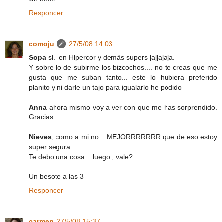
Responder
comoju
27/5/08 14:03
Sopa
si.. en Hipercor y demás supers jajjajaja.
Y sobre lo de subirme los bizcochos.... no te creas que me
gusta que me suban tanto... este lo hubiera preferido
planito y ni darle un tajo para igualarlo he podido
Anna
ahora mismo voy a ver con que me has sorprendido.
Gracias
Nieves
, como a mi no... MEJORRRRRRR que de eso estoy
super segura
Te debo una cosa... luego , vale?
Un besote a las 3
Responder
carmen
27/5/08 15:37