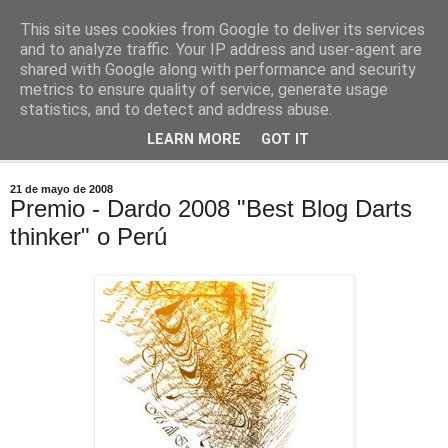
This site uses cookies from Google to deliver its services
Comoju
and to analyze traffic. Your IP address and user-agent are
shared with Google along with performance and security
metrics to ensure quality of service, generate usage
La Cocina del Día a Día y el día a día de la Gastronomía
statistics, and to detect and address abuse.
LEARN MORE
GOT IT
▼
21 de mayo de 2008
Premio - Dardo 2008 "Best Blog Darts
thinker" o Perú