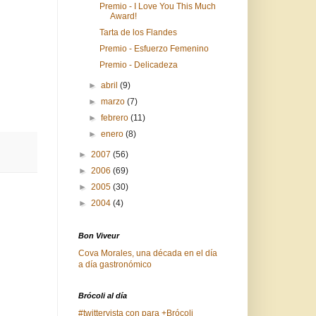
Premio - I Love You This Much
Award!
Tarta de los Flandes
Premio - Esfuerzo Femenino
Premio - Delicadeza
►
abril
(9)
►
marzo
(7)
►
febrero
(11)
►
enero
(8)
►
2007
(56)
►
2006
(69)
►
2005
(30)
►
2004
(4)
Bon Viveur
Cova Morales, una década en el día
a día gastronómico
Brócoli al día
#twittervista con para +Brócoli