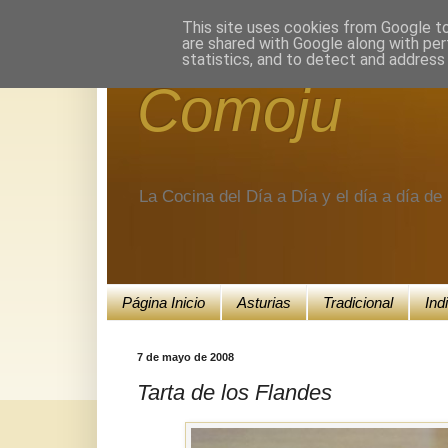
Encuéntranos en Google+.
This site uses cookies from Google to 
are shared with Google along with per
statistics, and to detect and address
Comoju
La Cocina del Día a Día y el día a día d
Página Inicio
Asturias
Tradicional
Ind
7 de mayo de 2008
Tarta de los Flandes