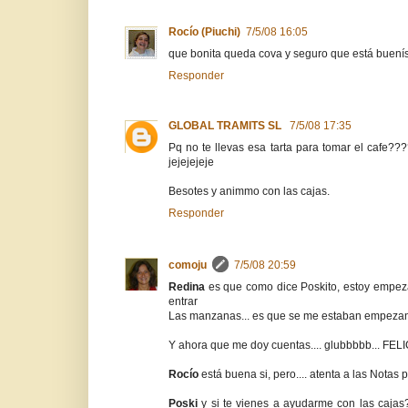
Rocío (Piuchi)
7/5/08 16:05
que bonita queda cova y seguro que está buení
Responder
GLOBAL TRAMITS SL
7/5/08 17:35
Pq no te llevas esa tarta para tomar el cafe???? ;
jejejejeje
Besotes y animmo con las cajas.
Responder
comoju
7/5/08 20:59
Redina
es que como dice Poskito, estoy empez
entrar
Las manzanas... es que se me estaban empezando
Y ahora que me doy cuentas.... glubbbbb... FELI
Rocío
está buena si, pero.... atenta a las Notas 
Poski
y si te vienes a ayudarme con las cajas