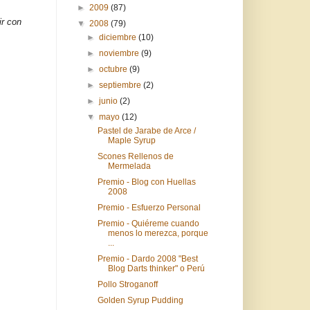
►
2009
(87)
ir con
▼
2008
(79)
►
diciembre
(10)
►
noviembre
(9)
►
octubre
(9)
►
septiembre
(2)
►
junio
(2)
▼
mayo
(12)
Pastel de Jarabe de Arce /
Maple Syrup
Scones Rellenos de
Mermelada
Premio - Blog con Huellas
2008
Premio - Esfuerzo Personal
Premio - Quiéreme cuando
menos lo merezca, porque
...
Premio - Dardo 2008 "Best
Blog Darts thinker" o Perú
Pollo Stroganoff
Golden Syrup Pudding