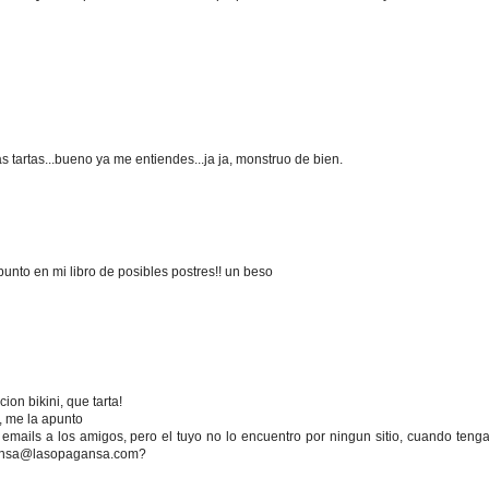
s tartas...bueno ya me entiendes...ja ja, monstruo de bien.
apunto en mi libro de posibles postres!! un beso
on bikini, que tarta!
, me la apunto
mails a los amigos, pero el tuyo no lo encuentro por ningun sitio, cuando tenga
agansa@lasopagansa.com?