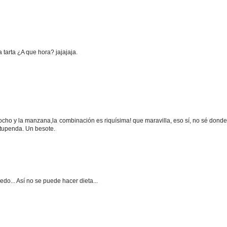
a tarta ¿A que hora? jajajaja.
cocho y la manzana,la combinación es riquísima! que maravilla, eso sí, no sé dond
tupenda. Un besote.
do... Así no se puede hacer dieta...