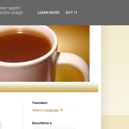
 user-agent
nerate usage
LEARN MORE
GOT IT
Translator
Select Language
▼
Suscribirse a