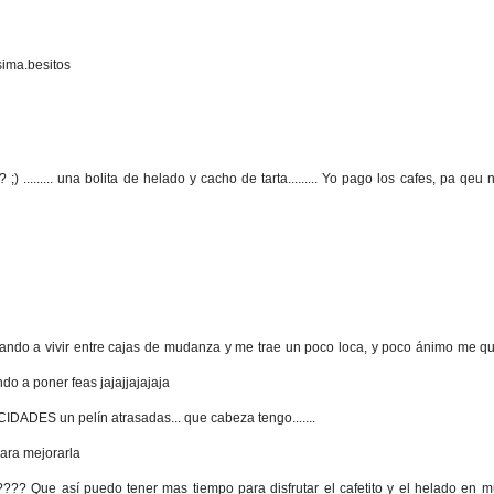
sima.besitos
) ......... una bolita de helado y cacho de tarta......... Yo pago los cafes, pa qeu n
ando a vivir entre cajas de mudanza y me trae un poco loca, y poco ánimo me q
 a poner feas jajajjajajaja
CIDADES un pelín atrasadas... que cabeza tengo.......
para mejorarla
???? Que así puedo tener mas tiempo para disfrutar el cafetito y el helado en 