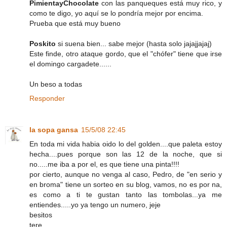
PimientayChocolate
con las panqueques está muy rico, y
como te digo, yo aquí se lo pondría mejor por encima.
Prueba que está muy bueno
Poskito
si suena bien... sabe mejor (hasta solo jajajjajaj)
Este finde, otro ataque gordo, que el "chófer" tiene que irse
el domingo cargadete......
Un beso a todas
Responder
la sopa gansa
15/5/08 22:45
En toda mi vida habia oido lo del golden....que paleta estoy
hecha....pues porque son las 12 de la noche, que si
no.....me iba a por el, es que tiene una pinta!!!!
por cierto, aunque no venga al caso, Pedro, de "en serio y
en broma" tiene un sorteo en su blog, vamos, no es por na,
es como a ti te gustan tanto las tombolas...ya me
entiendes.....yo ya tengo un numero, jeje
besitos
tere