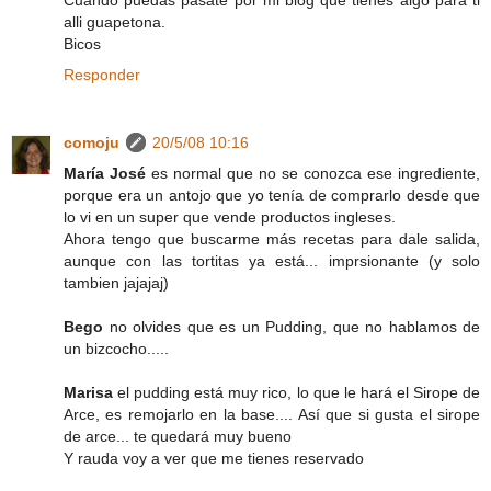
Cuando puedas pasate por mi blog que tienes algo para ti
alli guapetona.
Bicos
Responder
comoju
20/5/08 10:16
María José
es normal que no se conozca ese ingrediente,
porque era un antojo que yo tenía de comprarlo desde que
lo vi en un super que vende productos ingleses.
Ahora tengo que buscarme más recetas para dale salida,
aunque con las tortitas ya está... imprsionante (y solo
tambien jajajaj)
Bego
no olvides que es un Pudding, que no hablamos de
un bizcocho.....
Marisa
el pudding está muy rico, lo que le hará el Sirope de
Arce, es remojarlo en la base.... Así que si gusta el sirope
de arce... te quedará muy bueno
Y rauda voy a ver que me tienes reservado