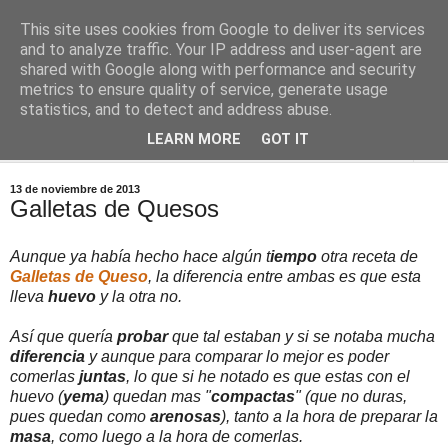
This site uses cookies from Google to deliver its services
Comoju
and to analyze traffic. Your IP address and user-agent are
shared with Google along with performance and security
metrics to ensure quality of service, generate usage
La Cocina del Día a Día y el día a día de la Gastronomía
statistics, and to detect and address abuse.
LEARN MORE
GOT IT
▼
13 de noviembre de 2013
Galletas de Quesos
Aunque ya había hecho hace algún t
iempo
otra receta de
Galletas de Queso
, la diferencia entre ambas es que esta
lleva
huevo
y la otra no.
Así que quería
probar
que tal estaban y si se notaba mucha
diferencia
y aunque para comparar lo mejor es poder
comerlas
juntas
, lo que si he notado es que estas con el
huevo (
yema
) quedan mas "
compactas
" (que no duras,
pues quedan como
arenosas
), tanto a la hora de preparar la
masa
, como luego a la hora de comerlas.