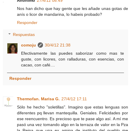
Anónimo
27/4/12 08:49
Nos han dicho que hay gente que les añade unas gotas de
anís o licor de mandarina, lo habeis probado?
Responder
Respuestas
comoju
30/4/12 21:38
Efectivamente las puedes saborizar como mas te
guste, con licores, con ralladuras, con esencias, con
cacao, con café....
Responder
Thermofan. Marisa G.
27/4/12 17:11
Sólo he hecho "soletillas". Imagino que estas lenguas son
diferentes pq llevan mantequilla. Geniales. Felicidades por
ese reencuentro. Es precioso que te pase algo así. A mí me
pasó una vez tomando algo en la terraza de valor en la Pza
la Reina que una ex amiga de instituto del pueblo me