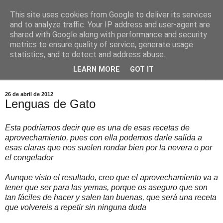
This site uses cookies from Google to deliver its services
Comoju
and to analyze traffic. Your IP address and user-agent are
shared with Google along with performance and security
metrics to ensure quality of service, generate usage
La Cocina del Día a Día y el día a día de la Gastronomía
statistics, and to detect and address abuse.
LEARN MORE
GOT IT
▼
26 de abril de 2012
Lenguas de Gato
Esta podríamos decir que es una de esas recetas de
aprovechamiento, pues con ella podemos darle salida a
esas claras que nos suelen rondar bien por la nevera o por
el congelador
Aunque visto el resultado, creo que el aprovechamiento va a
tener que ser para las yemas, porque os aseguro que son
tan fáciles de hacer y salen tan buenas, que será una receta
que volvereis a repetir sin ninguna duda