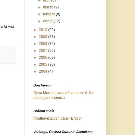
►
abril
(8)
►
marzo
(9)
►
febrero
(8)
►
enero
(12)
a la vez
►
2010
(92)
►
2009
(87)
►
2008
(79)
►
2007
(56)
►
2006
(69)
►
2005
(30)
►
2004
(4)
Bon Viveur
Cova Morales, una década en el día
a día gastronómico
Brócoli al día
#twittervista con para +Brócoli
Verlanga. Revista Cultural Valenciana