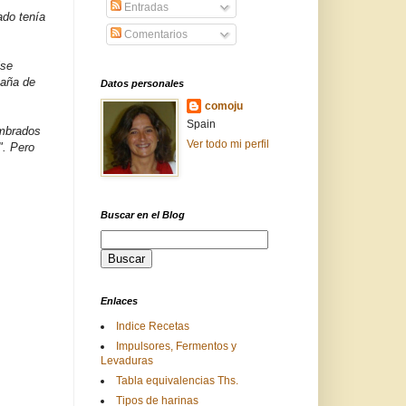
Entradas
ado tenía
Comentarios
ise
caña de
Datos personales
comoju
Spain
umbrados
Ver todo mi perfil
". Pero
Buscar en el Blog
Enlaces
Indice Recetas
Impulsores, Fermentos y
Levaduras
Tabla equivalencias Ths.
Tipos de harinas