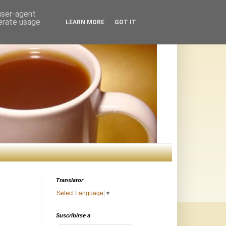
 user-agent
nerate usage
LEARN MORE
GOT IT
Translator
Select Language
▼
Suscribirse a