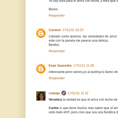
Yo soy nula para el arroz con leche, y mira que lo 
Besos.
Responder
Carmen
17/11/11 10:25
Llámalo como quieras, las variedades de arroz 
este con la panela me parece una delicia.
Besitos
Responder
Espe Saavedra
17/11/11 11:29
interesante.pero vamos,yo al puding lo llamo otr
Responder
comoju
17/11/11 11:32
Veronica
la verdad es que el arroz con leche de
Carlos
si que tiene mucho mas sabor que el arro
está malo eh!!!, pero creo que soy una fanática 