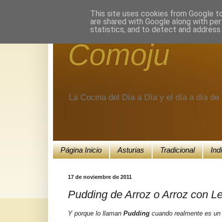
Encuéntranos en Google+.
This site uses cookies from Google to 
are shared with Google along with per
statistics, and to detect and address
Comoju
La Cocina del Día a Día y el día a día d
Página Inicio
Asturias
Tradicional
Ind
17 de noviembre de 2011
Pudding de Arroz o Arroz con L
Y porque lo llaman
Pudding
cuando realmente es u