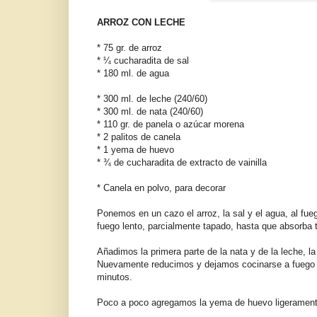
ARROZ CON LECHE
* 75 gr. de arroz
* ¼ cucharadita de sal
* 180 ml. de agua
* 300 ml. de leche (240/60)
* 300 ml. de nata (240/60)
* 110 gr. de panela o azúcar morena
* 2 palitos de canela
* 1 yema de huevo
* ¾ de cucharadita de extracto de vainilla
* Canela en polvo, para decorar
Ponemos en un cazo el arroz, la sal y el agua, al f
fuego lento, parcialmente tapado, hasta que absorba 
Añadimos la primera parte de la nata y de la leche, l
Nuevamente reducimos y dejamos cocinarse a fuego le
minutos.
Poco a poco agregamos la yema de huevo ligeramente