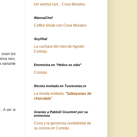
Un vermut con... Cova Morales
WannaChef
Coffee break con Cova Morales
SoyVital
La cuchara del mes de Agosto:
Comoju
o usan los
uena raro,
a variante
Entrevista en "Helios es vida"
Comoju
Receta invitada en Tusrecetas.tv
La receta invitada: "
Saboyanas de
chocolate
"
. A ver si
Gracias a PabloD Gourmet por su
entrevista
Cova y la generosa cordialidad de
su cocina en Comoju