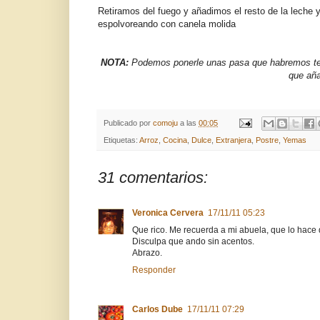
Retiramos del fuego y añadimos el resto de la leche y
espolvoreando con canela molida
NOTA:
Podemos ponerle unas pasa que habremos teni
que aña
Publicado por
comoju
a las
00:05
Etiquetas:
Arroz
,
Cocina
,
Dulce
,
Extranjera
,
Postre
,
Yemas
31 comentarios:
Veronica Cervera
17/11/11 05:23
Que rico. Me recuerda a mi abuela, que lo hace
Disculpa que ando sin acentos.
Abrazo.
Responder
Carlos Dube
17/11/11 07:29