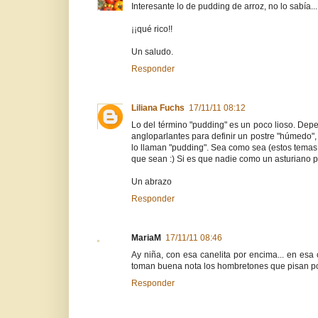
Interesante lo de pudding de arroz, no lo sabía.
¡¡qué rico!!
Un saludo.
Responder
Liliana Fuchs
17/11/11 08:12
Lo del término "pudding" es un poco lioso. Dep
angloparlantes para definir un postre "húmedo",
lo llaman "pudding". Sea como sea (estos temas 
que sean :) Si es que nadie como un asturiano p
Un abrazo
Responder
MariaM
17/11/11 08:46
Ay niña, con esa canelita por encima... en esa 
toman buena nota los hombretones que pisan po
Responder