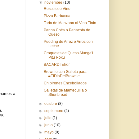
▼
noviembre
(10)
Roscos de Vino
Pizza Barbacoa
Tarta de Manzana al Vino Tinto
Panna Cotta o Panacota de
Queso
Pudding de Arroz o Arroz con
Leche
Croquetas de Queso Afuega'l
Pitu Roxu
BACARDI Elixir
Brownie con Galleta para
#ElDiaDelBrownie
Chipirones Encebollados
Galletas de Mantequilla o
cinamos a
Shortbread
►
octubre
(8)
a.
►
septiembre
(4)
25
►
julio
(1)
►
junio
(10)
►
mayo
(9)