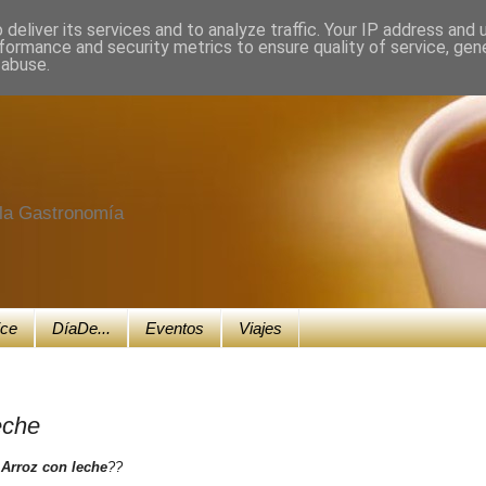
deliver its services and to analyze traffic. Your IP address and
formance and security metrics to ensure quality of service, ge
 abuse.
e la Gastronomía
ice
DíaDe...
Eventos
Viajes
eche
n
Arroz con leche
??