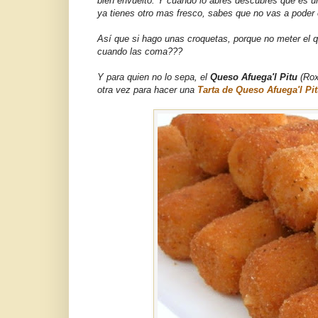
bien envuelto. Y cuando lo abres descubres que es 
ya tienes otro mas fresco, sabes que no vas a poder e
Así que si hago unas croquetas, porque no meter el
cuando las coma???
Y para quien no lo sepa, el
Queso Afuega'l Pitu
(Rox
otra vez para hacer una
Tarta de Queso Afuega'l Pi