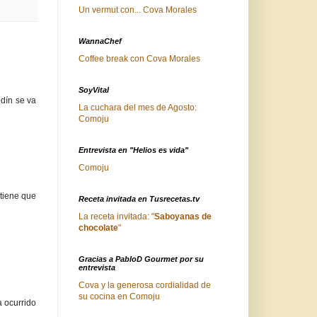
Un vermut con... Cova Morales
WannaChef
Coffee break con Cova Morales
SoyVital
idín se va
La cuchara del mes de Agosto:
Comoju
Entrevista en "Helios es vida"
Comoju
 tiene que
Receta invitada en Tusrecetas.tv
La receta invitada: "
Saboyanas de
chocolate
"
Gracias a PabloD Gourmet por su
entrevista
Cova y la generosa cordialidad de
su cocina en Comoju
 ocurrido