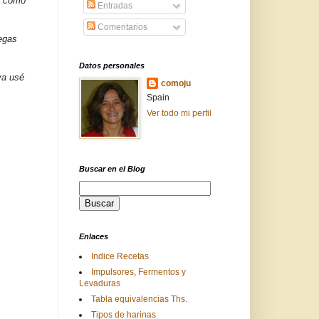
y como
Entradas
Comentarios
egas
Datos personales
ya usé
comoju
Spain
Ver todo mi perfil
Buscar en el Blog
Enlaces
Indice Recetas
Impulsores, Fermentos y
Levaduras
Tabla equivalencias Ths.
Tipos de harinas