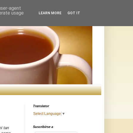
 user-agent
nerate usage
LEARN MORE
GOT IT
Translator
Select Language
▼
Suscribirse a
hí tan