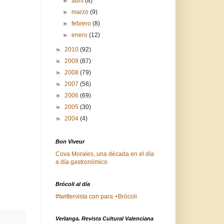
►
abril
(8)
►
marzo
(9)
►
febrero
(8)
►
enero
(12)
►
2010
(92)
►
2009
(87)
►
2008
(79)
►
2007
(56)
►
2006
(69)
►
2005
(30)
►
2004
(4)
Bon Viveur
Cova Morales, una década en el día
a día gastronómico
Brócoli al día
#twittervista con para +Brócoli
Verlanga. Revista Cultural Valenciana