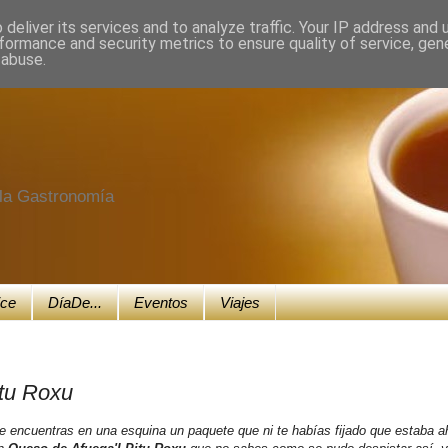
deliver its services and to analyze traffic. Your IP address and
formance and security metrics to ensure quality of service, ge
 abuse.
e la Gastronomía
ice
DíaDe...
Eventos
Viajes
itu Roxu
te encuentras en una esquina un paquete que ni te habías fijado que estaba a