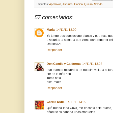
Etiquetas:
Aperitivos
,
Asturias
,
Cocina
,
Queso
,
Salado
57 comentarios:
María
14/11/11 13:00
Yo tengo dos quesos uno blanco y otro roxu que 
a Asturias la semana que viene para reponer ex
Un besazo
Responder
Don Camilo y Caldereta
14/11/11 13:28
que buenos recuerdos de nuestra visita a astur
ser de lo más rico.
Tomo nota
bsts. maite
Responder
Carlos Dube
14/11/11 13:30
Qué buena idea Cova, me encanta este queso, 
añadirle su sabor a unas croquetas.