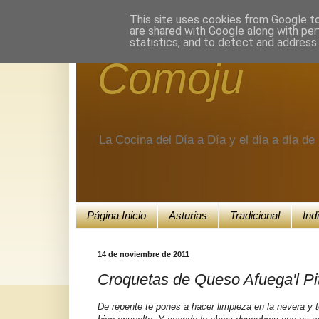
Encuéntranos en Google+.
This site uses cookies from Google to 
are shared with Google along with per
statistics, and to detect and address
Comoju
La Cocina del Día a Día y el día a día d
Página Inicio
Asturias
Tradicional
Ind
14 de noviembre de 2011
Croquetas de Queso Afuega'l P
De repente te pones a hacer limpieza en la nevera y 