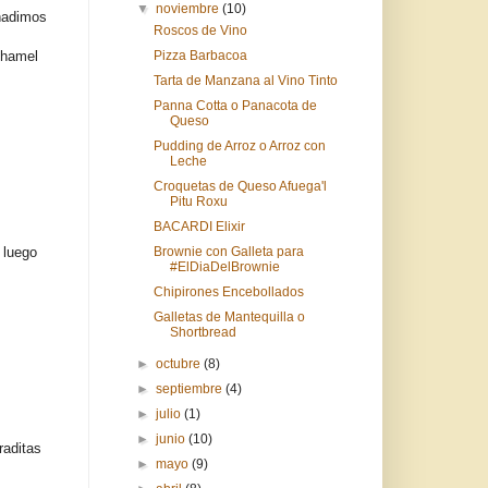
▼
noviembre
(10)
Añadimos
Roscos de Vino
chamel
Pizza Barbacoa
Tarta de Manzana al Vino Tinto
Panna Cotta o Panacota de
Queso
Pudding de Arroz o Arroz con
Leche
Croquetas de Queso Afuega'l
Pitu Roxu
BACARDI Elixir
 luego
Brownie con Galleta para
#ElDiaDelBrownie
Chipirones Encebollados
Galletas de Mantequilla o
Shortbread
►
octubre
(8)
►
septiembre
(4)
►
julio
(1)
►
junio
(10)
raditas
►
mayo
(9)