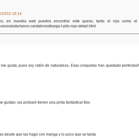
3/10/15 16:14
tazo, en nuestra web puedes encontrar este queso, tanto el rojo como el
esos/asturianos-cantabros/afuega-l-pitu-rojo-detail.html
me gusta, pues soy ratón de naturaleza. Esas croquetas han quedado perfectas!
 gustan, las probaré tienen una pinta fantástica! Bss
tas desde que las hago con manga y lo poco que se tarda