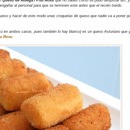
un
Queso de Afuega'l Pitu Roxu
que no sabes como se pudo despistar así, 
ngañar al personal para que se terminen este antes que el recién traído.
 queso y hacer de este modo unas croquetas de queso que nadie va a poner p
u en ambos casos, pues también lo hay blanco) es un queso Asturiano que 
tu Roxu