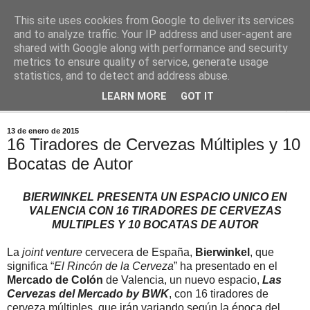
This site uses cookies from Google to deliver its services
Comoju
and to analyze traffic. Your IP address and user-agent are
shared with Google along with performance and security
metrics to ensure quality of service, generate usage
La Cocina del Día a Día y el día a día de la Gastronomía
statistics, and to detect and address abuse.
LEARN MORE
GOT IT
▼
13 de enero de 2015
16 Tiradores de Cervezas Múltiples y 10
Bocatas de Autor
BIERWINKEL PRESENTA UN ESPACIO UNICO EN
VALENCIA CON 16 TIRADORES DE CERVEZAS
MULTIPLES Y 10 BOCATAS DE AUTOR
La
joint venture
cervecera de España,
Bierwinkel
, que
significa “
El Rincón de la Cerveza
” ha presentado en el
Mercado de Colón
de Valencia, un nuevo espacio,
Las
Cervezas del Mercado by BWK
, con 16 tiradores de
cerveza múltiples, que irán variando según la época del