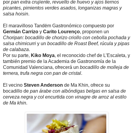
por
pan extra crujiente, revuelto de huevo y ajos tiernos
picantes, pimientos verdes asados, longanizas magras y
salsa hoisin
.
El maravilloso Tandëm Gastronómico compuesto por
Germán Carrizo
y
Carito Lourenço
, proponen un
Choripan: bocadillo de chorizo criollo con cebolla pochada y
salsa chimicurri
y un
bocadillo de Roast Beef, rúcula y pipas
de calabaza
.
Por su parte,
Kiko Moya
, el reconocido chef de L’Escaleta, y
también premio de la Academia de Gastronomía de la
Comunidad Valenciana, ofrecerá un
bocadillo de molleja de
ternera, trufa negra con pan de cristal
.
El vecino
Steven Anderson
de Ma Khin, ofrece su
bocadillo de
pan árabe con albóndigas belgas en salsa de
cerveza negra y col encurtida con vinagre de arroz al estilo
de Ma khin
.