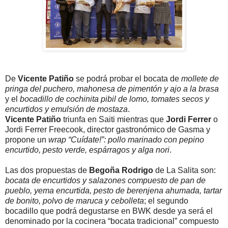
De
Vicente Patiño
se podrá probar el bocata de
mollete de
pringa del puchero, mahonesa de pimentón y ajo a la brasa
y el
bocadillo de cochinita pibil de lomo, tomates secos y
encurtidos y emulsión de mostaza
.
Vicente Patiño
triunfa en Saiti mientras que
Jordi Ferrer
o
Jordi Ferrer Freecook, director gastronómico de Gasma y
propone un
wrap “Cuídate!”: pollo marinado con pepino
encurtido, pesto verde, espárragos y alga nori
.
Las dos propuestas de
Begoña Rodrigo
de La Salita son:
bocata de encurtidos y salazones compuesto de pan de
pueblo, yema encurtida, pesto de berenjena ahumada, tartar
de bonito, polvo de maruca y cebolleta
; el segundo
bocadillo que podrá degustarse en BWK desde ya será el
denominado por la cocinera “bocata tradicional” compuesto