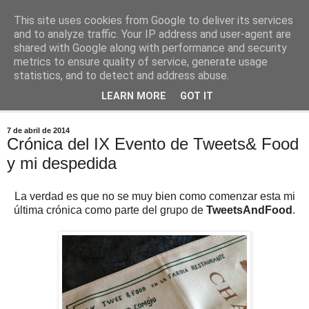
This site uses cookies from Google to deliver its services
Comoju
and to analyze traffic. Your IP address and user-agent are
shared with Google along with performance and security
metrics to ensure quality of service, generate usage
La Cocina del Día a Día y el día a día de la Gastronomía
statistics, and to detect and address abuse.
LEARN MORE
GOT IT
▼
7 de abril de 2014
Crónica del IX Evento de Tweets& Food
y mi despedida
La verdad es que no se muy bien como comenzar esta mi
última crónica como parte del grupo de
TweetsAndFood
.