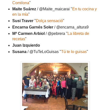
Comilona
"
Maite Suárez
/ @Maite_maicarai "
En tu cocina y
en la mía
"
Susi Traver
"
Dolça sensació
"
Encarna Garnés Soler
/ @encarna_altura9
Mª Carmen Arbiol
/ @pebrera "
La libreta de
recetas
"
Juan Izquierdo
Susana
/ @TuTeLoGuisas "
Tú te lo guisas
"