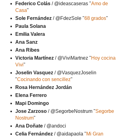
Federico Colás
/ @ideascaseras "
Amo de
Casa
"
Sole Fernández
/ @FdezSole "
68 grados
"
Paula Solana
Emilia Valera
Ana Sanz
Ana Ribes
Victoria Martínez
/ @ViviMartnez "
Hoy cocina
Vivi
"
Joselin Vasquez
/ @VasquezJoselin
"
Cocinando con sencillez
"
Rosa Hernández Jordán
Elena Ferrero
Mapi Domingo
Jose Zarzoso
/ @SegorbeNostrum "
Segorbe
Nostrum
"
Ana Doñate
/ @andoci
Celia Fernández
/ @aidapaola "
Mi Gran