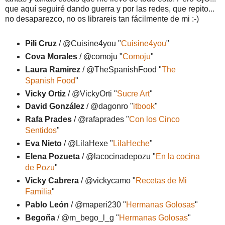
que aquí seguiré dando guerra y por las redes, que repito...
no desaparezco, no os librareis tan fácilmente de mi :-)
Pili Cruz
/ @Cuisine4you "
Cuisine4you
"
Cova Morales
/ @comoju "
Comoju
"
Laura Ramirez
/ @TheSpanishFood "
The
Spanish Food
"
Vicky Ortiz
/ @VickyOrti "
Sucre Art
"
David González
/ @dagonro "
itbook
"
Rafa Prades
/ @rafaprades "
Con los Cinco
Sentidos
"
Eva Nieto
/ @LilaHexe "
LilaHeche
"
Elena Pozueta
/ @lacocinadepozu "
En la cocina
de Pozu
"
Vicky Cabrera
/ @vickycamo "
Recetas de Mi
Familia
"
Pablo León
/ @maperi230 "
Hermanas Golosas
"
Begoña
/ @m_bego_l_g "
Hermanas Golosas
"