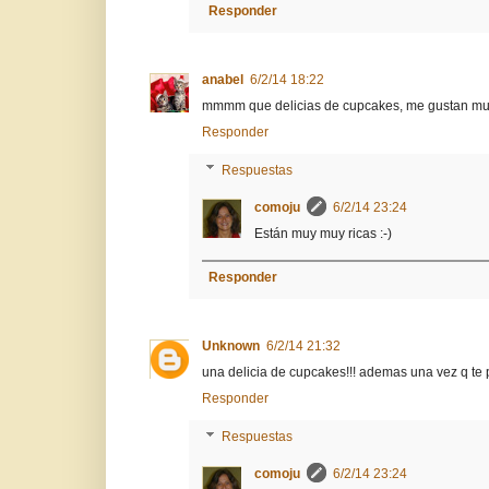
Responder
anabel
6/2/14 18:22
mmmm que delicias de cupcakes, me gustan muc
Responder
Respuestas
comoju
6/2/14 23:24
Están muy muy ricas :-)
Responder
Unknown
6/2/14 21:32
una delicia de cupcakes!!! ademas una vez q te p
Responder
Respuestas
comoju
6/2/14 23:24