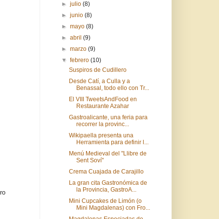
►
julio
(8)
►
junio
(8)
►
mayo
(8)
►
abril
(9)
►
marzo
(9)
▼
febrero
(10)
Suspiros de Cudillero
Desde Catí, a Culla y a
Benassal, todo ello con Tr...
El VIII TweetsAndFood en
Restaurante Azahar
Gastroalicante, una feria para
recorrer la provinc...
Wikipaella presenta una
Herramienta para definir l...
Menú Medieval del "Llibre de
Sent Soví"
Crema Cuajada de Carajillo
La gran cita Gastronómica de
la Provincia, GastroA...
ro
Mini Cupcakes de Limón (o
Mini Magdalenas) con Fro...
Magdalenas Especiadas de