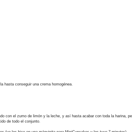
uilla hasta conseguir una crema homogénea.
do con el zumo de limón y la leche, y así hasta acabar con toda la harina, pe
ido de todo el conjunto.
os (yo los hice en una máquinita para MiniCupcakes y los tuve 7 minutos)