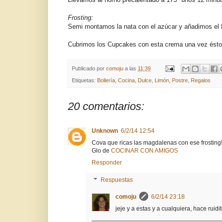
Frosting:
Semi montamos la nata con el azúcar y añadimos el
Cubrimos los Cupcakes con esta crema una vez éstos
Publicado por
comoju
a las
11:39
Etiquetas:
Bollería
,
Cocina
,
Dulce
,
Limón
,
Postre
,
Regalos
20 comentarios:
Unknown
6/2/14 12:54
Cova que ricas las magdalenas con ese frosting! 
Glo de
COCINAR CON AMIGOS
Responder
Respuestas
comoju
6/2/14 23:18
jeje y a estas y a cualquiera, hace ruid