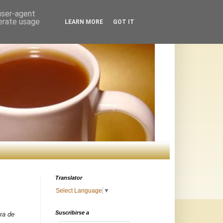
 user-agent
nerate usage
LEARN MORE
GOT IT
Translator
Select Language
▼
Suscribirse a
ra de