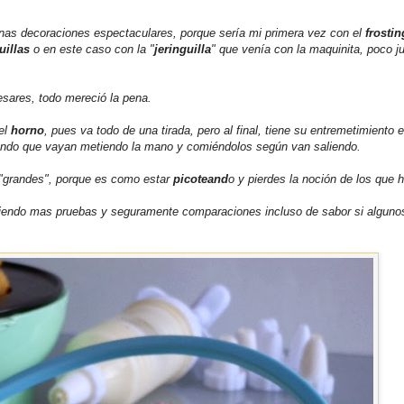
as decoraciones espectaculares, porque sería mi primera vez con el
frostin
uillas
o en este caso con la "
jeringuilla
" que venía con la maquinita, poco j
esares, todo mereció la pena.
el
horno
, pues va todo de una tirada, pero al final, tiene su entremetimiento el
tando que vayan metiendo la mano y comiéndolos según van saliendo.
s "grandes", porque es como estar
picoteand
o y pierdes la noción de los que 
ciendo mas pruebas y seguramente comparaciones incluso de sabor si alguno