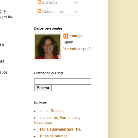
Entradas
g
, y
Comentarios
uego iba
Datos personales
comoju
Spain
 ir
Ver todo mi perfil
has
s los
Buscar en el Blog
Enlaces
Indice Recetas
Impulsores, Fermentos y
Levaduras
Tabla equivalencias Ths.
Tipos de harinas