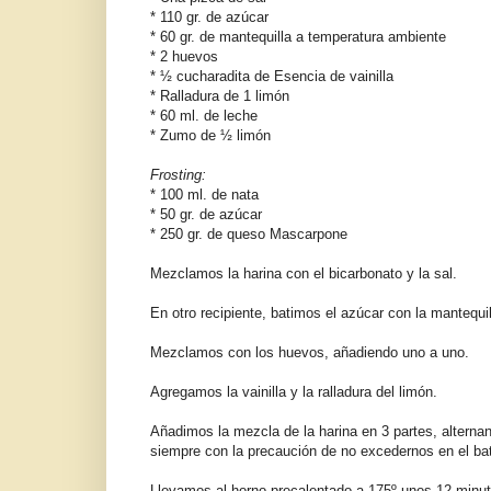
* 110 gr. de azúcar
* 60 gr. de mantequilla a temperatura ambiente
* 2 huevos
* ½ cucharadita de Esencia de vainilla
* Ralladura de 1 limón
* 60 ml. de leche
* Zumo de ½ limón
Frosting:
* 100 ml. de nata
* 50 gr. de azúcar
* 250 gr. de queso Mascarpone
Mezclamos la harina con el bicarbonato y la sal.
En otro recipiente, batimos el azúcar con la manteq
Mezclamos con los huevos, añadiendo uno a uno.
Agregamos la vainilla y la ralladura del limón.
Añadimos la mezcla de la harina en 3 partes, alternan
siempre con la precaución de no excedernos en el bat
Llevamos al horno precalentado a 175º unos 12 minut