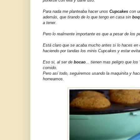
ponerse con ella y darle uso.
Para nada me planteaba hacer unos
Cupcakes
con un
además, que tirando de lo que tengo en casa sin
boq
a tener.
Pero lo realmente importante es que a pesar de los p
Está claro que se acaba mucho antes si lo haces en 
haciendo por tandas los minis Cupcakes y estar evi
Eso si, al ser de
bocao
... tienen mas peligro que lo
comido.
Pero así todo, seguiremos usando la maquinita y ha
horneamos.