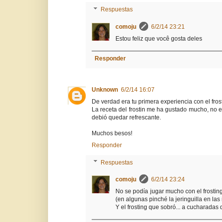
Respuestas
comoju
6/2/14 23:21
Estou feliz que você gosta deles
Responder
Unknown
6/2/14 16:07
De verdad era tu primera experiencia con el fro
La receta del frostin me ha gustado mucho, no
debió quedar refrescante.
Muchos besos!
Responder
Respuestas
comoju
6/2/14 23:24
No se podía jugar mucho con el frostin
(en algunas pinché la jeringuilla en la
Y el frosting que sobró... a cucharadas