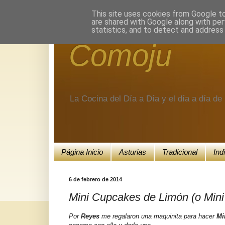
Encuéntranos en Google+.
This site uses cookies from Google to 
are shared with Google along with per
statistics, and to detect and address
Comoju
La Cocina del Día a Día y el día a día d
Página Inicio
Asturias
Tradicional
Ind
6 de febrero de 2014
Mini Cupcakes de Limón (o Min
Por
Reyes
me regalaron una maquinita para hacer
Mi