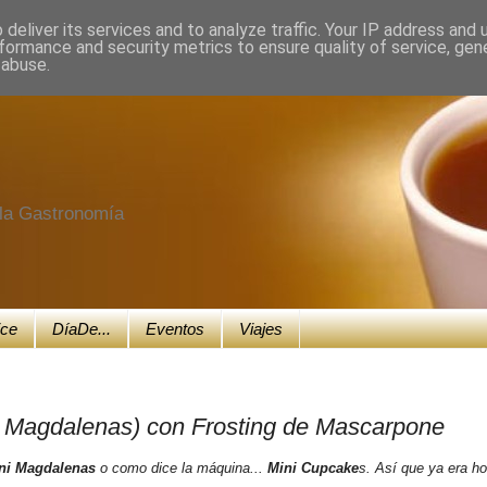
deliver its services and to analyze traffic. Your IP address and
formance and security metrics to ensure quality of service, ge
 abuse.
e la Gastronomía
ice
DíaDe...
Eventos
Viajes
i Magdalenas) con Frosting de Mascarpone
ni Magdalenas
o como dice la máquina...
Mini Cupcake
s. Así que ya era ho