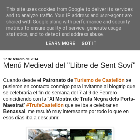
This site uses cookies from Google to deliver its services
Comoju
and to analyze traffic. Your IP address and user-agent are
shared with Google along with performance and security
metrics to ensure quality of service, generate usage
La Cocina del Día a Día y el día a día de la Gastronomía
statistics, and to detect and address abuse.
LEARN MORE
GOT IT
▼
17 de febrero de 2014
Menú Medieval del "Llibre de Sent Soví"
Cuando desde el
Patronato de
Turismo de Castellón
se
pusieron en contacto conmigo para invitarme al blogtrip que
se celebraría el fin de semana del 7 al 9 de Febrero
coincidiendo con la "
XI Mostra de Trufa Negra dels Ports-
Maestrat
”
#TrufaCastellón
que se iba a celebrar en
Benassal
, me resultó muy interesante por todo lo que en
esos días iba a descubrir.