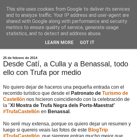
This site uses cookies from Google to deliver its services
Comoju
and to analyze traffic. Your IP address and user-agent are
shared with Google along with performance and security
metrics to ensure quality of service, generate usage
La Cocina del Día a Día y el día a día de la Gastronomía
statistics, and to detect and address abuse.
LEARN MORE
GOT IT
▼
25 de febrero de 2014
Desde Catí, a Culla y a Benassal, todo
ello con Trufa por medio
No quiero dejar de haceros una pequeña entrada con el
recorrido turístico que desde el
Patronato de
Turismo de
Castellón
nos hicieron coincidiendo con la celebración de
la "
XI Mostra de Trufa Negra dels Ports-Maestrat
”
#TrufaCastellón
en
Benassal
.
No seré muy extensa, porque os quiero dejar un resumen y
luego si quereis veais las fotos de este
BlogTrip
#TrufaCastellón
, que siempre entran mucho mejor que