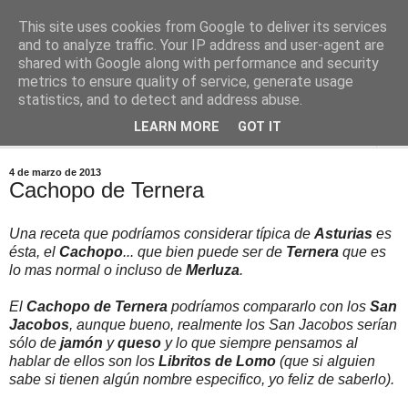
This site uses cookies from Google to deliver its services
Comoju
and to analyze traffic. Your IP address and user-agent are
shared with Google along with performance and security
metrics to ensure quality of service, generate usage
La Cocina del Día a Día y el día a día de la Gastronomía
statistics, and to detect and address abuse.
LEARN MORE
GOT IT
▼
4 de marzo de 2013
Cachopo de Ternera
Una receta que podríamos considerar típica de
Asturias
es
ésta, el
Cachopo
... que bien puede ser de
Ternera
que es
lo mas normal o incluso de
Merluza
.
El
Cachopo de Ternera
podríamos compararlo con los
San
Jacobos
, aunque bueno, realmente los San Jacobos serían
sólo de
jamón
y
queso
y lo que siempre pensamos al
hablar de ellos son los
Libritos de Lomo
(que si alguien
sabe si tienen algún nombre especifico, yo feliz de saberlo).