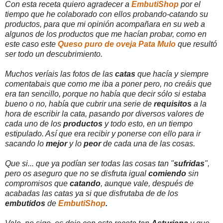
Con esta receta quiero agradecer a
EmbutiShop
por el
tiempo que he colaborado con ellos probando-catando su
productos, para que mi opinión acompañara en su web a
algunos de los productos que me hacían probar, como en
este caso este
Queso puro de oveja Pata Mulo
que resultó
ser todo un descubrimiento.
Muchos veríais las fotos de las
catas
que hacía y siempre
comentabais que como me iba a poner pero, no creáis que
era tan sencillo, porque no había que decir sólo si estaba
bueno o no, había que cubrir una serie de
requisitos
a la
hora de escribir la cata, pasando por diversos valores de
cada uno de los
productos
y todo esto, en un tiempo
estipulado. Así que era recibir y ponerse con ello para ir
sacando lo
mejor
y lo
peor
de cada una de las cosas.
Que si... que ya podían ser todas las cosas tan "
sufridas
",
pero os aseguro que no se disfruta igual
comiendo
sin
compromisos que
catando
, aunque vale, después de
acabadas las catas ya si que disfrutaba de de los
embutidos
de
EmbutiShop
.