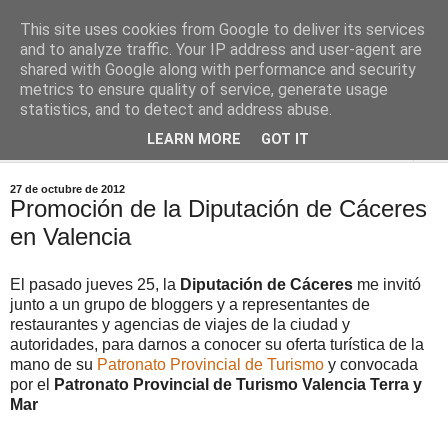
This site uses cookies from Google to deliver its services
Comoju
and to analyze traffic. Your IP address and user-agent are
shared with Google along with performance and security
metrics to ensure quality of service, generate usage
La Cocina del Día a Día y el día a día de la Gastronomía
statistics, and to detect and address abuse.
LEARN MORE
GOT IT
▼
27 de octubre de 2012
Promoción de la Diputación de Cáceres
en Valencia
El pasado jueves 25, la
Diputación de Cáceres
me invitó
junto a un grupo de bloggers y a representantes de
restaurantes y agencias de viajes de la ciudad y
autoridades, para darnos a conocer su oferta turística de la
mano de su
Patronato Provincial de Turismo
y convocada
por el
Patronato Provincial de Turismo Valencia Terra y
Mar