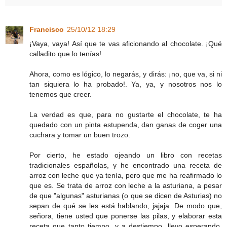
Francisco
25/10/12 18:29
¡Vaya, vaya! Así que te vas aficionando al chocolate. ¡Qué
calladito que lo tenías!
Ahora, como es lógico, lo negarás, y dirás: ¡no, que va, si ni
tan siquiera lo ha probado!. Ya, ya, y nosotros nos lo
tenemos que creer.
La verdad es que, para no gustarte el chocolate, te ha
quedado con un pinta estupenda, dan ganas de coger una
cuchara y tomar un buen trozo.
Por cierto, he estado ojeando un libro con recetas
tradicionales españolas, y he encontrado una receta de
arroz con leche que ya tenía, pero que me ha reafirmado lo
que es. Se trata de arroz con leche a la asturiana, a pesar
de que "algunas" asturianas (o que se dicen de Asturias) no
sepan de qué se les está hablando, jajaja. De modo que,
señora, tiene usted que ponerse las pilas, y elaborar esta
receta que tanto tiempo, y a destiempo, llevo esperando,