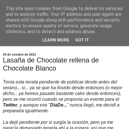
This site uses cookies from Google to deliver its services
Comoju
and to analyze traffic. Your IP address and user-agent are
shared with Google along with performance and security
metrics to ensure quality of service, generate usage
La Cocina del Día a Día y el día a día de la Gastronomía
statistics, and to detect and address abuse.
LEARN MORE
GOT IT
▼
24 de octubre de 2012
Lasaña de Chocolate rellena de
Chocolate Blanco
Tenía esta receta pendiente de publicar desde antes del
verano... si... ya se que ha llovido desde entonces (o mejor
dicho... ya hemos pasado bastante calor desde entonces),
pero se me ocurrió cuando se proponía un evento para el
Twitter
, y aunque ese "
DiaDe...
" nunca llegó, me decidí a
prepararla igualmente.
La dejé pendiente por si surgía la ocasión, pero ya me
parecía demasiado tenerla ahí a la espera, así que me