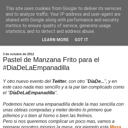
This site uses cookies from Google to deliver its services
Comoju
and to analyze traffic. Your IP address and user-agent are
shared with Google along with performance and security
metrics to ensure quality of service, generate usage
La Cocina del Día a Día y el día a día de la Gastronomía
statistics, and to detect and address abuse.
LEARN MORE
GOT IT
▼
3 de octubre de 2012
Pastel de Manzana Frito para el
#DiaDeLaEmpanadilla
Y otro nuevo evento del
Twitter
, con otro "
DíaDe...
", y en
este caso nada mas sencillo y a la par tan complicado como
el "
DíaDeLaEmpanadilla
".
Podemos hacer una empanadilla desde la mas sencilla con
unas obleas compradas y meter dentro lo primero que
pillemos y o bien al horno o bien las freímos.
Pero si nos queremos complicar un poco mas, vamos a
preparar nosotros mismos la masa, por ejemplo esta
Masa