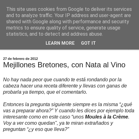
This site uses cookies from Google to deliver its services
Comoju
and to analyze traffic. Your IP address and user-agent are
shared with Google along with performance and security
metrics to ensure quality of service, generate usage
La Cocina del Día a Día y el día a día de la Gastronomía
statistics, and to detect and address abuse.
LEARN MORE
GOT IT
▼
27 de febrero de 2012
Mejillones Bretones, con Nata al Vino
No hay nada peor que cuando te está rondando por la
cabeza hacer una receta diferente y llevas con ganas de
probarla ya tiempo, que el comentarlo.
Entonces la pregunta siguiente siempre es la misma “¿qué
vas a preparar ahora?” Y cuando les dices por ejemplo toda
interesante como en este caso “unos
Moules à la Crème
.
Voy a ver como quedan", ya te miran extrañados y
preguntan “¿y eso que lleva?”