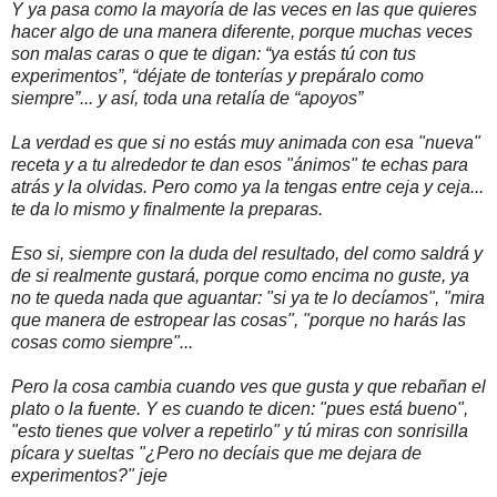
Y ya pasa como la mayoría de las veces en las que quieres
hacer algo de una manera diferente, porque muchas veces
son malas caras o que te digan: “ya estás tú con tus
experimentos”, “déjate de tonterías y prepáralo como
siempre”... y así, toda una retalía de “apoyos”
La verdad es que si no estás muy animada con esa "nueva"
receta y a tu alrededor te dan esos "ánimos" te echas para
atrás y la olvidas. Pero como ya la tengas entre ceja y ceja...
te da lo mismo y finalmente la preparas.
Eso si, siempre con la duda del resultado, del como saldrá y
de si realmente gustará, porque como encima no guste, ya
no te queda nada que aguantar: "si ya te lo decíamos", "mira
que manera de estropear las cosas", "porque no harás las
cosas como siempre"...
Pero la cosa cambia cuando ves que gusta y que rebañan el
plato o la fuente. Y es cuando te dicen: "pues está bueno",
"esto tienes que volver a repetirlo" y tú miras con sonrisilla
pícara y sueltas "¿Pero no decíais que me dejara de
experimentos?" jeje