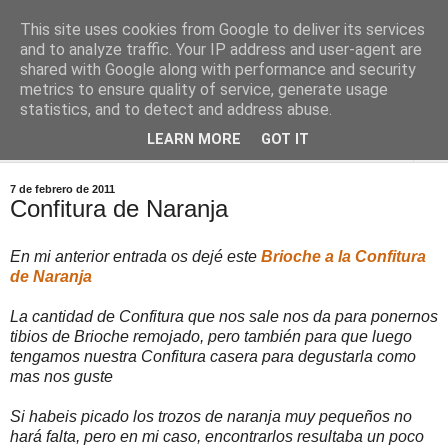
This site uses cookies from Google to deliver its services
Comoju
and to analyze traffic. Your IP address and user-agent are
shared with Google along with performance and security
metrics to ensure quality of service, generate usage
La Cocina del Día a Día y el día a día de la Gastronomía
statistics, and to detect and address abuse.
LEARN MORE
GOT IT
▼
7 de febrero de 2011
Confitura de Naranja
En mi anterior entrada os dejé este
Brioche a la Confitura
de Naranja
La cantidad de Confitura que nos sale nos da para ponernos
tibios de Brioche remojado, pero también para que luego
tengamos nuestra Confitura casera para degustarla como
mas nos guste
Si habeis picado los trozos de naranja muy pequeños no
hará falta, pero en mi caso, encontrarlos resultaba un poco