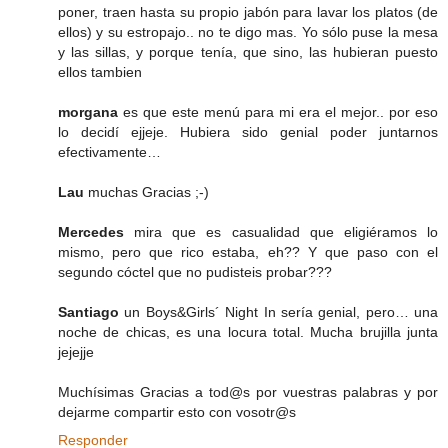
poner, traen hasta su propio jabón para lavar los platos (de
ellos) y su estropajo.. no te digo mas. Yo sólo puse la mesa
y las sillas, y porque tenía, que sino, las hubieran puesto
ellos tambien
morgana
es que este menú para mi era el mejor.. por eso
lo decidí ejjeje. Hubiera sido genial poder juntarnos
efectivamente…
Lau
muchas Gracias ;-)
Mercedes
mira que es casualidad que eligiéramos lo
mismo, pero que rico estaba, eh?? Y que paso con el
segundo cóctel que no pudisteis probar???
Santiago
un Boys&Girls´ Night In sería genial, pero… una
noche de chicas, es una locura total. Mucha brujilla junta
jejejje
Muchísimas Gracias a tod@s por vuestras palabras y por
dejarme compartir esto con vosotr@s
Responder