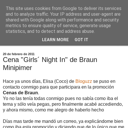
This site uses cookies from Google to deliver its services
Comoju
and to analyze traffic. Your IP address and user-agent are
shared with Google along with performance and security
metrics to ensure quality of service, generate usage
La Cocina del Día a Día y el día a día de la Gastronomía
statistics, and to detect and address abuse.
LEARN MORE
GOT IT
▼
20 de febrero de 2011
Cena "Girls´ Night In" de Braun
Minipimer
Hace ya unos días, Elisa (Coco) de
Bloguzz
se puso en
contacto conmigo para que participara en la promoción
Cenas de Braun
.
Yo no las tenía todas conmigo pues no sabía como iba el
tema y sólo veía pegas, pero finalmente acabé accediendo,
y ahora mismo, como me alegro de haberlo hecho
Días mas tarde me mandó un correo, ya explicándome bien
como iba esta promoción y diciendo que de lo único que me