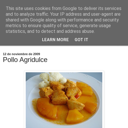
This site uses cookies from Google to deliver its services
Comoju
and to analyze traffic. Your IP address and user-agent are
shared with Google along with performance and security
metrics to ensure quality of service, generate usage
La Cocina del Día a Día y el día a día de la Gastronomía
statistics, and to detect and address abuse.
LEARN MORE
GOT IT
▼
12 de noviembre de 2009
Pollo Agridulce