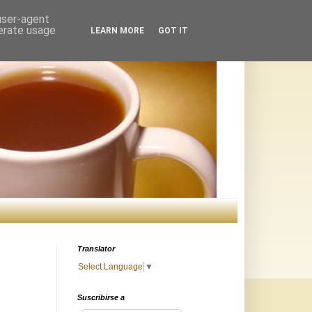
 user-agent
nerate usage
LEARN MORE
GOT IT
Translator
Select Language
▼
Suscribirse a