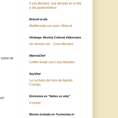
Cova Morales, una década en el día
a día gastronómico
Brócoli al día
#twittervista con para +Brócoli
Verlanga. Revista Cultural Valenciana
Un vermut con... Cova Morales
WannaChef
n sobre de
Coffee break con Cova Morales
SoyVital
La cuchara del mes de Agosto:
Comoju
Entrevista en "Helios es vida"
ré!
Comoju
Receta invitada en Tusrecetas.tv