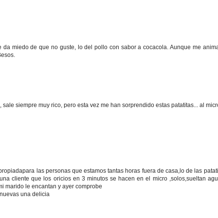
e da miedo de que no guste, lo del pollo con sabor a cocacola. Aunque me anima 
Besos.
 sale siempre muy rico, pero esta vez me han sorprendido estas patatitas... al micr
opiadapara las personas que estamos tantas horas fuera de casa,lo de las patati
una cliente que los oricios en 3 minutos se hacen en el micro ,solos,sueltan ag
mi marido le encantan y ayer comprobe
nuevas una delicia