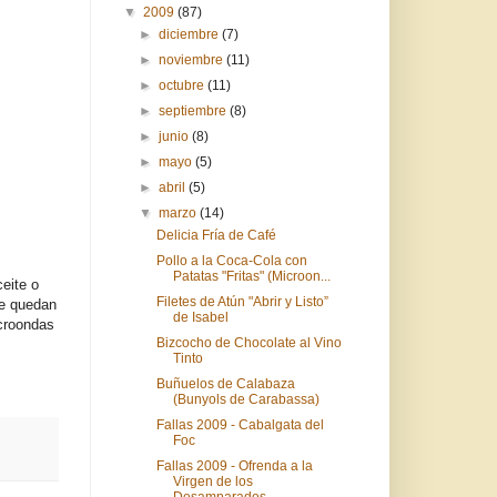
▼
2009
(87)
►
diciembre
(7)
►
noviembre
(11)
►
octubre
(11)
►
septiembre
(8)
►
junio
(8)
►
mayo
(5)
►
abril
(5)
▼
marzo
(14)
Delicia Fría de Café
Pollo a la Coca-Cola con
Patatas "Fritas" (Microon...
eite o
Filetes de Atún "Abrir y Listo”
ue quedan
de Isabel
icroondas
Bizcocho de Chocolate al Vino
Tinto
Buñuelos de Calabaza
(Bunyols de Carabassa)
Fallas 2009 - Cabalgata del
Foc
Fallas 2009 - Ofrenda a la
Virgen de los
Desamparados