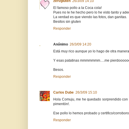
zer0gluten
26/3/09 14:10
El famoso pollo a la Coca cola!
Pues no le he hecho pero lo he visto tanto y ade
La verdad es que viendo las fotos, dan ganitas.
Besitos sin gluten
Responder
Anónimo
26/3/09 14:20
Está muy rico aunque yo lo hago de otra manera,
Y esas patatinas mmmmmmm.....me pierdooooooo
Besos.
Responder
Carlos Dube
26/3/09 15:10
Hola Comuju, me he quedado sorprendido con esa
pimentón!.
Ese pollo lo hemos probado y certifico/corrobo
Responder