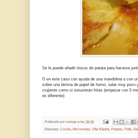
Se le puede añadir trozos de patata para hacerse junto
O en este caso con ayuda de una mandolina o con un c
sobre una lámina de papel de horno, salar muy poco 
crujiente como si estuvieran fritas (empezar con 5 
es diferente)
Publicado por
comoju
a las
09:46
Etiquetas:
Cocina
,
Microondas
,
Olla Rápida
,
Patatas
,
Pollo
,
Sa