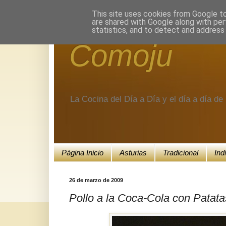
Encuéntranos en Google+.
This site uses cookies from Google to 
are shared with Google along with per
statistics, and to detect and address
Comoju
La Cocina del Día a Día y el día a día d
Página Inicio
Asturias
Tradicional
Ind
26 de marzo de 2009
Pollo a la Coca-Cola con Patata