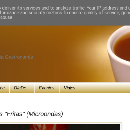
deliver its services and to analyze traffic. Your IP address and
formance and security metrics to ensure quality of service, ge
 abuse.
e la Gastronomía
ice
DíaDe...
Eventos
Viajes
s "Fritas" (Microondas)