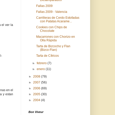
Fallas 2009
Fallas 2009 - Valencia
Carrilleras de Cerdo Estofadas
con Patatas Acarame...
el ver la
Cookies con Chips de
Chocolate
Macarrones con Chorizo en
Olla Rápida
Tarta de Bizcocho y Flan
(Bizco-Flan)
o.
Tarta de Cítricos
►
febrero
(7)
►
enero
(11)
►
2008
(79)
►
2007
(56)
►
2006
(69)
nas en el
►
2005
(30)
ua y estan
►
2004
(4)
Bon Viveur