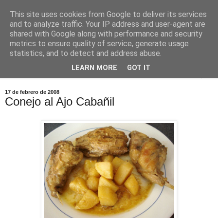
This site uses cookies from Google to deliver its services
Comoju
and to analyze traffic. Your IP address and user-agent are
shared with Google along with performance and security
metrics to ensure quality of service, generate usage
La Cocina del Día a Día y el día a día de la Gastronomía
statistics, and to detect and address abuse.
LEARN MORE
GOT IT
▼
17 de febrero de 2008
Conejo al Ajo Cabañil