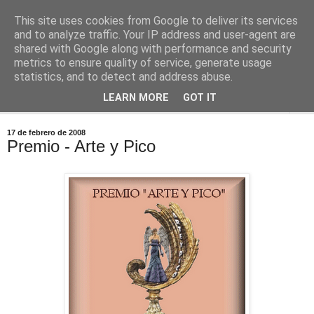
This site uses cookies from Google to deliver its services
Comoju
and to analyze traffic. Your IP address and user-agent are
shared with Google along with performance and security
metrics to ensure quality of service, generate usage
La Cocina del Día a Día y el día a día de la Gastronomía
statistics, and to detect and address abuse.
LEARN MORE
GOT IT
▼
17 de febrero de 2008
Premio - Arte y Pico