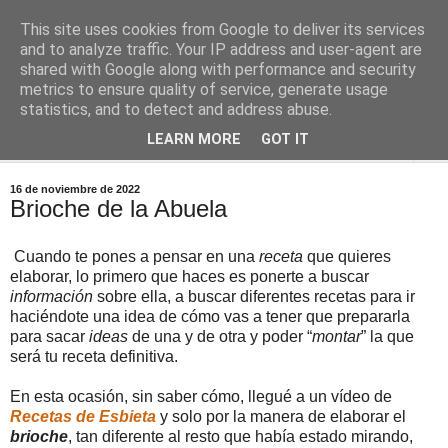
This site uses cookies from Google to deliver its services
Comoju
and to analyze traffic. Your IP address and user-agent are
shared with Google along with performance and security
metrics to ensure quality of service, generate usage
La Cocina del Día a Día y el día a día de la Gastronomía
statistics, and to detect and address abuse.
LEARN MORE
GOT IT
▼
16 de noviembre de 2022
Brioche de la Abuela
Cuando te pones a pensar en una
receta
que quieres
elaborar, lo primero que haces es ponerte a buscar
información
sobre ella, a buscar diferentes recetas para ir
haciéndote una idea de cómo vas a tener que prepararla
para sacar
ideas
de una y de otra y poder “
montar
” la que
será tu receta definitiva.
En esta ocasión, sin saber cómo, llegué a un vídeo de
Recetas de Esbieta
y solo por la manera de elaborar el
brioche
, tan diferente al resto que había estado mirando,