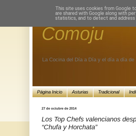
Encuéntranos en Google+.
This site uses cookies from Google to 
are shared with Google along with per
statistics, and to detect and address
Comoju
La Cocina del Día a Día y el día a día d
Página Inicio
Asturias
Tradicional
Ind
27 de octubre de 2014
Los Top Chefs valencianos desp
“Chufa y Horchata”