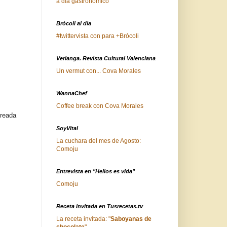
a día gastronómico
Brócoli al día
#twittervista con para +Brócoli
Verlanga. Revista Cultural Valenciana
Un vermut con... Cova Morales
WannaChef
Coffee break con Cova Morales
creada
SoyVital
La cuchara del mes de Agosto:
Comoju
Entrevista en "Helios es vida"
Comoju
Receta invitada en Tusrecetas.tv
La receta invitada: "
Saboyanas de
chocolate
"