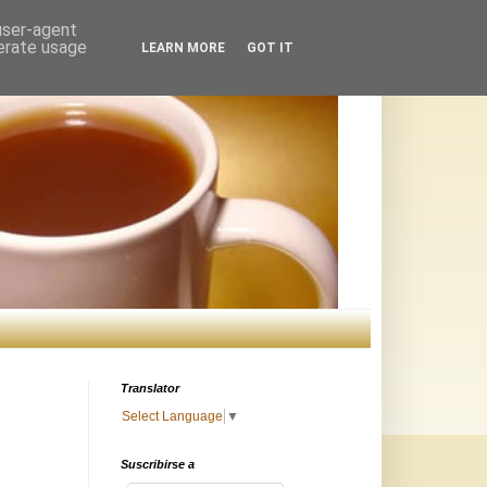
 user-agent
nerate usage
LEARN MORE
GOT IT
Translator
Select Language
▼
Suscribirse a