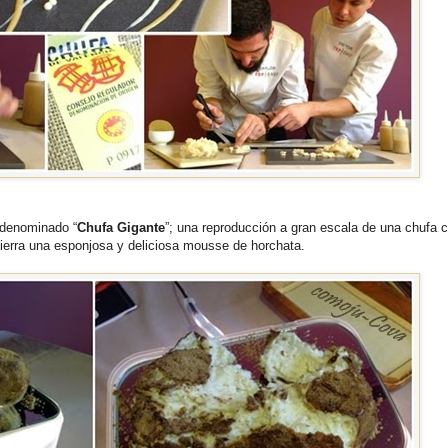
 denominado “
Chufa Gigante
”; una reproducción a gran escala de una chufa 
ierra una esponjosa y deliciosa mousse de horchata.