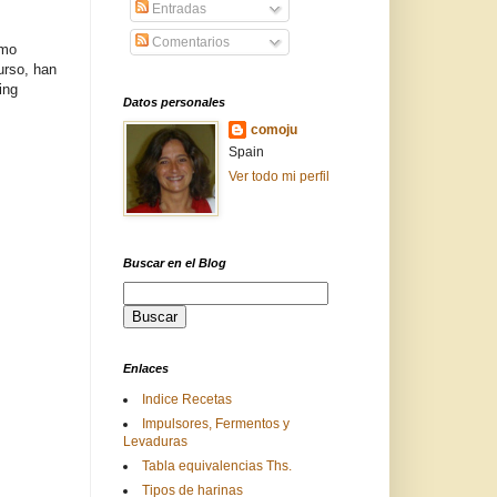
Entradas
Comentarios
omo
urso, han
ing
Datos personales
comoju
Spain
Ver todo mi perfil
Buscar en el Blog
Enlaces
Indice Recetas
Impulsores, Fermentos y
Levaduras
Tabla equivalencias Ths.
Tipos de harinas