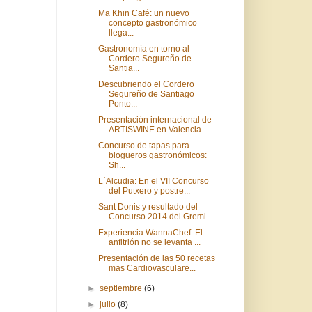
Ma Khin Café: un nuevo
concepto gastronómico
llega...
Gastronomía en torno al
Cordero Segureño de
Santia...
Descubriendo el Cordero
Segureño de Santiago
Ponto...
Presentación internacional de
ARTISWINE en Valencia
Concurso de tapas para
blogueros gastronómicos:
Sh...
L´Alcudia: En el VII Concurso
del Putxero y postre...
Sant Donis y resultado del
Concurso 2014 del Gremi...
Experiencia WannaChef: El
anfitrión no se levanta ...
Presentación de las 50 recetas
mas Cardiovasculare...
►
septiembre
(6)
►
julio
(8)