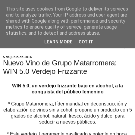
This site uses cookies from Google to deliver its services
Comoju
and to analyze traffic. Your IP address and user-agent are
shared with Google along with performance and security
metrics to ensure quality of service, generate usage
La Cocina del Día a Día y el día a día de la Gastronomía
statistics, and to detect and address abuse.
LEARN MORE
GOT IT
▼
5 de junio de 2014
Nuevo Vino de Grupo Matarromera:
WIN 5.0 Verdejo Frizzante
WIN 5.0, un verdejo frizzante bajo en alcohol, a la
conquista del público femenino
* Grupo Matarromera, líder mundial en deconstrucción y
elaboración de vinos sin alcohol, propone un producto con 5
grados de alcohol, natural, fresco, ácido y dulce, para
seducir a nuevos públicos.
* Este verdejo, ligeramente gasificado y potente en boca,