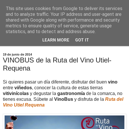
This site uses cookies from Google to deliver its services
Comoju
and to analyze traffic. Your IP address and user-agent are
shared with Google along with performance and security
metrics to ensure quality of service, generate usage
La Cocina del Día a Día y el día a día de la Gastronomía
statistics, and to detect and address abuse.
LEARN MORE
GOT IT
▼
19 de junio de 2014
VINOBUS de la Ruta del Vino Utiel-
Requena
Si quieres pasar un día diferente, disfrutar del buen
vino
entre
viñedos
, conocer la cultura de estas tierras
vitivinícolas
y degustar la
gastronomía
de la comarca, no
tienes excusa. Súbete al
VinoBus
y disfruta de la
Ruta del
Vino Utiel Requena