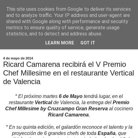
This site uses cookies from Google to deliver its services
Comoju
and to analyze traffic. Your IP address and user-agent are
shared with Google along with performance and security
metrics to ensure quality of service, generate usage
La Cocina del Día a Día y el día a día de la Gastronomía
statistics, and to detect and address abuse.
LEARN MORE
GOT IT
▼
4 de mayo de 2014
Ricard Camarena recibirá el V Premio
Chef Millesime en el restaurante Vertical
de Valencia
* El próximo martes
6 de Mayo
tendrá lugar, en el
restaurante
Vertical
de Valencia, la entrega del
Premio
Chef Millesime by Cruzcampo Gran Reserva
al cocinero
Ricard Camarena
.
* En su quinta edición, el galardón reconoce el talento y la
proyección de 6 grandes chefs de toda
España
, que