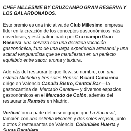
CHEF MILLESIME BY CRUZCAMPO GRAN RESERVA Y
LOS GALARDONADOS
.
Este premio es una iniciativa de
Club Millesime
, empresa
líder en la creación de los conceptos gastronómicos más
novedosos, y está patrocinado por
Cruzcampo Gran
Reserva
:
una cerveza con una decidida vocación
gastronómica, fruto de una larga experiencia artesanal y una
actitud vanguardista que se manifiestan en un perfecto
equilibrio entre sabor, aroma y textura
.
Además del restaurante que lleva su nombre, con
una
estrella Michelin
y
tres soles Repsol
,
Ricard Camarena
dirige en Valencia
Canalla Bistro
,
Central Bar
—la
gastrocantina del
Mercado Central
— y diversos espacios
gastronómicos en el
Mercado de Colón
, además del
restaurante
Ramsés
en Madrid.
Vertical
forma parte del mismo grupo que
La Sucursal
,
también con
una estrella Michelin
y
dos soles Repsol
, junto
a otros 2 restaurantes de Valencia:
Coloniales Huerta
y
Suma Rambleta
.