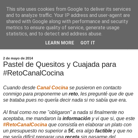
This site uses cookies from Google to deliver its services
Comoju
and to analyze traffic. Your IP address and user-agent are
shared with Google along with performance and security
metrics to ensure quality of service, generate usage
La Cocina del Día a Día y el día a día de la Gastronomía
statistics, and to detect and address abuse.
LEARN MORE
GOT IT
▼
2 de mayo de 2014
Pastel de Quesitos y Cuajada para
#RetoCanalCocina
Cuando desde
Canal Cocina
se pusieron en contacto
conmigo para proponerme un
reto
, les pregunté que de que
se trataba pues no quería decir nada si no sabía que era.
Al final como no me "obligaron" a nada si finalmente no
aceptaba, me mandaron la
información
y vi que si, que este
#RetoCanalCocina
que consistía en elaborar un plato con
un presupuesto no superior a
5€
, era algo
factible
y que no
me sería difícil preparar una
receta
sin pasarme del