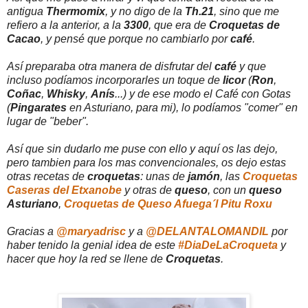
antigua
Thermomix
, y no digo de la
Th.21
, sino que me
refiero a la anterior, a la
3300
, que era de
Croquetas de
Cacao
, y pensé que porque no cambiarlo por
café
.
Así preparaba otra manera de disfrutar del
café
y que
incluso podíamos incorporarles un toque de
licor
(
Ron
,
Coñac
,
Whisky
,
Anís
...) y de ese modo el Café con Gotas
(
Pingarates
en Asturiano, para mi), lo podíamos "comer" en
lugar de "beber".
Así que sin dudarlo me puse con ello y aquí os las dejo,
pero tambien para los mas convencionales, os dejo estas
otras recetas de
croquetas
: unas de
jamón
, las
Croquetas
Caseras del Etxanobe
y otras de
queso
, con un
queso
Asturiano
,
Croquetas de Queso Afuega´l Pitu Roxu
Gracias a
@maryadrisc
y a
@DELANTALOMANDIL
por
haber tenido la genial idea de este
#DiaDeLaCroqueta
y
hacer que hoy la red se llene de
Croquetas
.