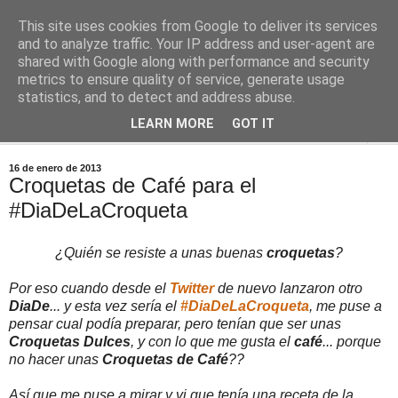
This site uses cookies from Google to deliver its services
Comoju
and to analyze traffic. Your IP address and user-agent are
shared with Google along with performance and security
metrics to ensure quality of service, generate usage
La Cocina del Día a Día y el día a día de la Gastronomía
statistics, and to detect and address abuse.
LEARN MORE
GOT IT
▼
16 de enero de 2013
Croquetas de Café para el
#DiaDeLaCroqueta
¿Quién se resiste a unas buenas
croquetas
?
Por eso cuando desde el
Twitter
de nuevo lanzaron otro
DiaDe
... y esta vez sería el
#DiaDeLaCroqueta
, me puse a
pensar cual podía preparar, pero tenían que ser unas
Croquetas Dulces
, y con lo que me gusta el
café
... porque
no hacer unas
Croquetas de Café
??
Así que me puse a mirar y vi que tenía una receta de la