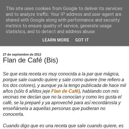
This site uses cookies from Google to deliver its services
Comoju
and to analyze traffic. Your IP address and user-agent are
shared with Google along with performance and security
metrics to ensure quality of service, generate usage
La Cocina del Día a Día y el día a día de la Gastronomía
statistics, and to detect and address abuse.
LEARN MORE
GOT IT
▼
27 de septiembre de 2012
Flan de Café (Bis)
Se que esta receta es muy conocida a la par que mágica,
porque sale cuando quiere y sale como quiere (me refiero a
los dos colores), y aunque ya la tengo publicada de hace mil
años (sólo 6 añitos jeje
Flan de Café
), hablando con mis
vecinas me decían que no la conocían y como les gusta el
café, se la preparé y ya aproveché para así recordárosla y
enseñársela a aquellas personas que pudieran no
conocerla.
Cuando digo que es una receta que sale cuando quiere, es